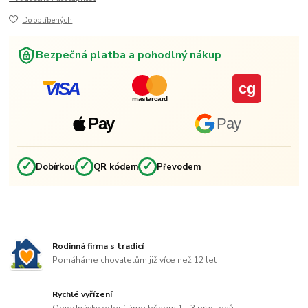
Do oblíbených
Bezpečná platba a pohodlný nákup
VISA
cg
mastercard
Pay
Pay
✓
✓
✓
Dobírkou
QR kódem
Převodem
Rodinná firma s tradicí
Pomáháme chovatelům již více než 12 let
Rychlé vyřízení
Objednávky odesíláme během 1 - 3 prac. dnů