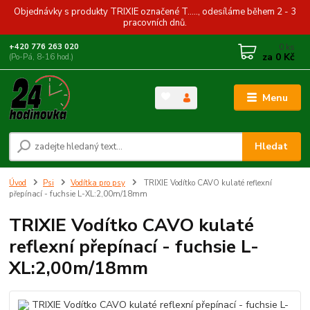
Objednávky s produkty TRIXIE označené T....., odesíláme během 2 - 3
pracovních dnů.
0
ks
+420 776 263 020
za
0 Kč
(Po-Pá, 8-16 hod.)
Menu
Hledat
Úvod
Psi
Vodítka pro psy
TRIXIE Vodítko CAVO kulaté reflexní
přepínací - fuchsie L-XL:2,00m/18mm
TRIXIE Vodítko CAVO kulaté
reflexní přepínací - fuchsie L-
XL:2,00m/18mm