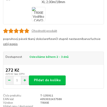
Ohodnotit produkt
popruhový pásek tkaný dokolareflexní3 stupně nastaveníbarva:fuchsie
celý popis
Dostupnost
Odesíláme během 2 - 3 dnů
272 Kč
225 Kč
bez DPH
Přidat do košíku
Číslo produktu:
T-135911
EAN kód:
4053032437586
Výrobce:
TRIXIE
Hlídat cenu / dostupnost