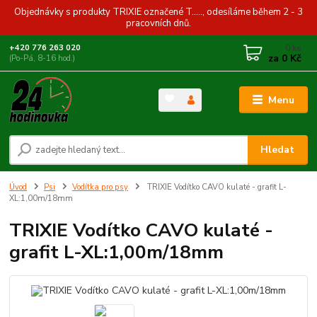
Objednávky s produkty TRIXIE označené T....., odesíláme během 2 - 3
pracovních dnů.
0
ks
+420 776 263 020
za
0 Kč
(Po-Pá, 8-16 hod.)
Menu
Hledat
Úvod
Psi
Vodítka pro psy
TRIXIE Vodítko CAVO kulaté - grafit L-
XL:1,00m/18mm
TRIXIE Vodítko CAVO kulaté -
grafit L-XL:1,00m/18mm