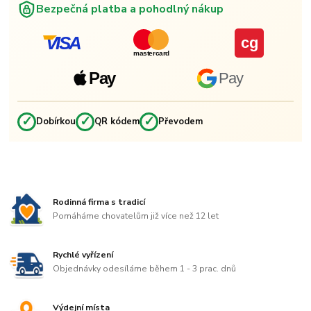
Bezpečná platba a pohodlný nákup
VISA
cg
mastercard
Pay
Pay
✓
✓
✓
Dobírkou
QR kódem
Převodem
Rodinná firma s tradicí
Pomáháme chovatelům již více než 12 let
Rychlé vyřízení
Objednávky odesíláme během 1 - 3 prac. dnů
Výdejní místa