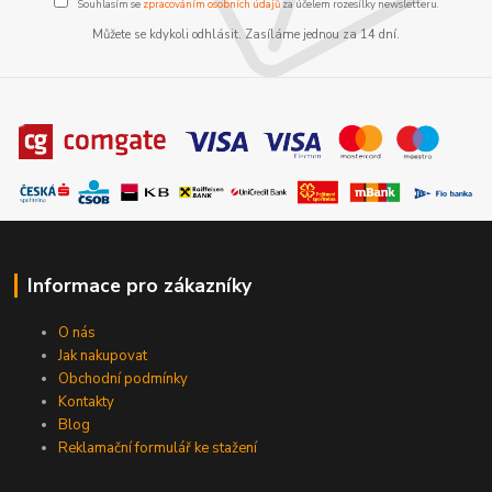
Souhlasím se
zpracováním osobních údajů
za účelem rozesílky newsletteru.
Můžete se kdykoli odhlásit. Zasíláme jednou za 14 dní.
Informace pro zákazníky
O nás
Jak nakupovat
Obchodní podmínky
Kontakty
Blog
Reklamační formulář ke stažení