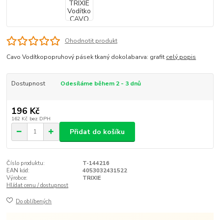
Ohodnotit produkt
Cavo Vodítkopopruhový pásek tkaný dokolabarva: grafit
celý popis
Dostupnost
Odesíláme během 2 - 3 dnů
196 Kč
162 Kč
bez DPH
Přidat do košíku
Číslo produktu:
T-144216
EAN kód:
4053032431522
Výrobce:
TRIXIE
Hlídat cenu / dostupnost
Do oblíbených