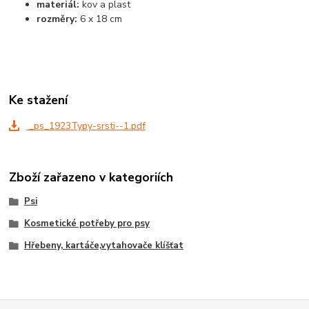
materiál:
kov a plast
rozměry:
6 x 18 cm
Ke stažení
_ps_1923Typy-srsti--1.pdf
Zboží zařazeno v kategoriích
Psi
Kosmetické potřeby pro psy
Hřebeny, kartáče,vytahovače klíšťat