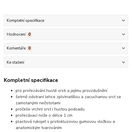
Kompletní specifikace
Hodnocení
0
Komentáře
0
Ke stažení
Kompletní specifikace
pro prořezávání husté srsti a jejímu provzdušnění
šetrně odstraní lehce zplstnatělou a zacuchanou srst se
zamotanými nečistotami
pročeše vrchní srst i hustou podsadu
prořezávací nože o délce 1 cm
plastová rukojeť s protiskluzovou gumovou vložkou a
anatomickým tvarováním