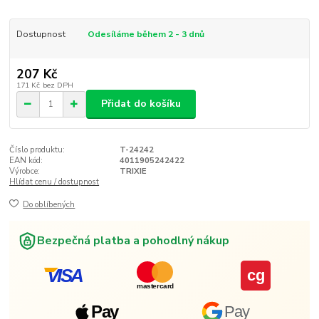
Dostupnost
Odesíláme během 2 - 3 dnů
207 Kč
171 Kč
bez DPH
Přidat do košíku
Číslo produktu:
T-24242
EAN kód:
4011905242422
Výrobce:
TRIXIE
Hlídat cenu / dostupnost
Do oblíbených
Bezpečná platba a pohodlný nákup
VISA
cg
mastercard
Pay
Pay