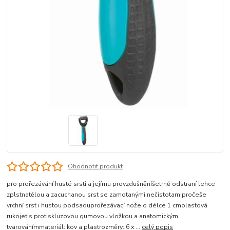
Ohodnotit produkt
pro prořezávání husté srsti a jejímu provzdušněníšetrně odstraní lehce
zplstnatělou a zacuchanou srst se zamotanými nečistotamipročeše
vrchní srst i hustou podsaduprořezávací nože o délce 1 cmplastová
rukojeť s protiskluzovou gumovou vložkou a anatomickým
tvarovánímmateriál: kov a plastrozměry: 6 x ...
celý popis