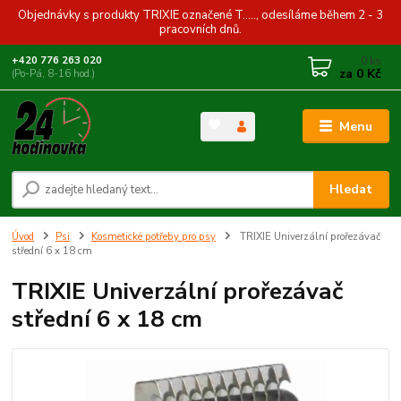
Objednávky s produkty TRIXIE označené T....., odesíláme během 2 - 3
pracovních dnů.
0
ks
+420 776 263 020
za
0 Kč
(Po-Pá, 8-16 hod.)
Menu
Hledat
Úvod
Psi
Kosmetické potřeby pro psy
TRIXIE Univerzální prořezávač
střední 6 x 18 cm
TRIXIE Univerzální prořezávač
střední 6 x 18 cm