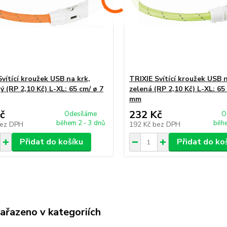
vítící kroužek USB na krk,
TRIXIE Svítící kroužek USB n
 (RP 2,10 Kč) L-XL: 65 cm/ ø 7
zelená (RP 2,10 Kč) L-XL: 65
mm
č
232 Kč
Odesíláme
O
během 2 - 3 dnů
běhe
ez DPH
192 Kč
bez DPH
Přidat do košíku
Přidat do ko
zařazeno v kategoriích