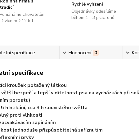
Rodinná firma s
Rychlé vyřízení
tradicí
Objednávky odesíláme
Pomáháme chovatelům
během 1 - 3 prac. dnů
již více než 12 let
etní specifikace
Hodnocení
0
Ko
tní specifikace
tící kroužek potažený látkou
 větší bezpečí a lepší viditelnost psa na vycházkách při sní
ním porostu)
 5 h blikání, cca 3 h souvislého světla
lný proti vlhkosti
zacvakávacím zapínáním
ikost jednoduše přizpůsobitelná zaříznutím
eflexními prvky