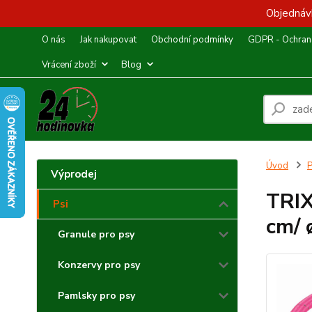
Objednávk
O nás
Jak nakupovat
Obchodní podmínky
GDPR - Ochrana
Vrácení zboží
Blog
Úvod
P
Výprodej
TRIX
Psi
cm/ 
Granule pro psy
Konzervy pro psy
Pamlsky pro psy