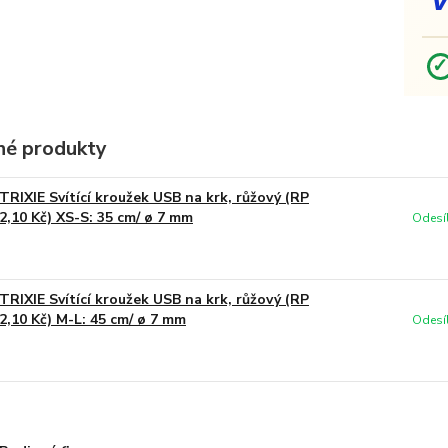
é produkty
TRIXIE Svítící kroužek USB na krk, růžový (RP
2,10 Kč) XS-S: 35 cm/ ø 7 mm
Odesí
TRIXIE Svítící kroužek USB na krk, růžový (RP
2,10 Kč) M-L: 45 cm/ ø 7 mm
Odesí