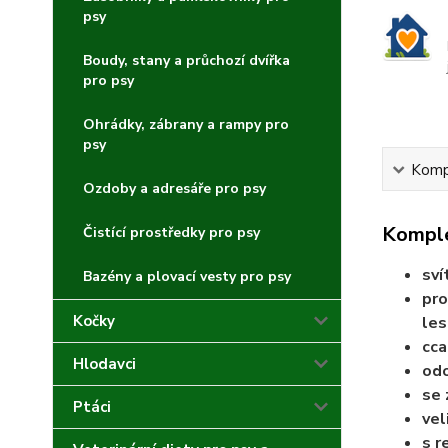
psy
Boudy, stany a průchozí dvířka
pro psy
Ohrádky, zábrany a rampy pro
psy
Kompl
Ozdoby a adresáře pro psy
Komple
Čistící prostředky pro psy
sví
Bazény a plovací vesty pro psy
pro
Kočky
les
cca
Hlodavci
odo
se 
Ptáci
vel
s r