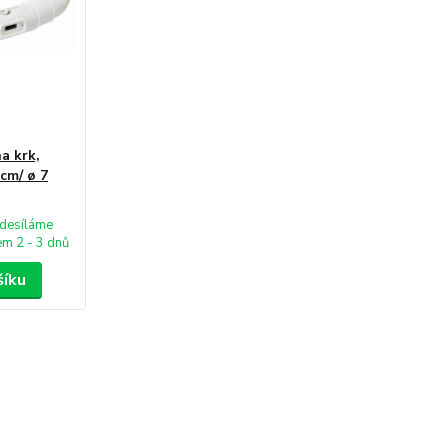
a krk,
 cm/ ø 7
desíláme
m 2 - 3 dnů
šíku