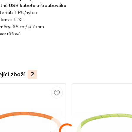
tně USB kabelu a šroubováku
eriál:
TPU/nylon
ikost:
L–XL
měry:
65 cm/ ø 7 mm
va:
růžová
jící zboží
2