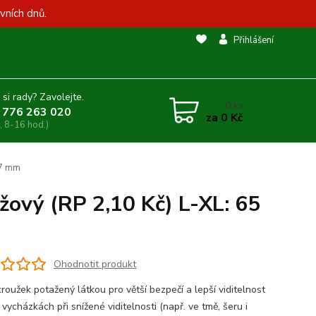
vních dnů.
Přihlášení
 si rady? Zavolejte.
0
ks
 776 263 020
za
0 Kč
, 8-16 hod.)
 7 mm
ůžový (RP 2,10 Kč) L-XL: 65
Ohodnotit produkt
 kroužek potažený látkou pro větší bezpečí a lepší viditelnost
vycházkách při snížené viditelnosti (např. ve tmě, šeru i