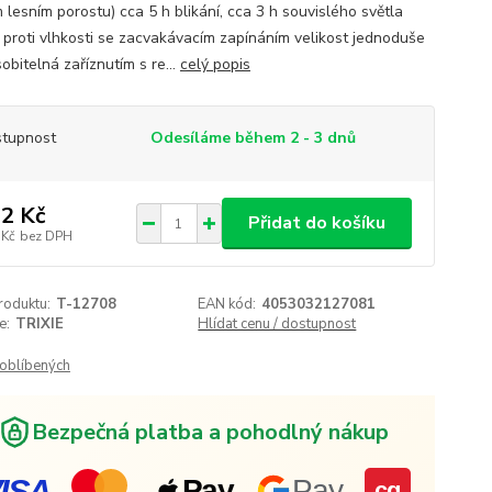
 lesním porostu) cca 5 h blikání, cca 3 h souvislého světla
 proti vlhkosti se zacvakávacím zapínáním velikost jednoduše
obitelná zaříznutím s re...
celý popis
tupnost
Odesíláme během 2 - 3 dnů
2 Kč
Přidat do košíku
 Kč
bez DPH
roduktu:
T-12708
EAN kód:
4053032127081
e:
TRIXIE
Hlídat cenu / dostupnost
oblíbených
Bezpečná platba a pohodlný nákup
ISA
Pay
Pay
cg