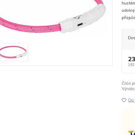
hustém
odolný
přizpůs
Dos
23
192
Číslo p
Výrobc
Do 
V