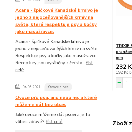
Acana - špičkové Kanadské krmivo je
jedno z nejoceňovanějších krmiv na
světe, které respektuje psy a kočky
jako masožravce.
Acana - špičkové Kanadské krmivo je
TRIXIE S
jedno z nejoceňovanějších krmiv na světe.
oranžový
Respektuje psy a kočky jako masožravce.
mm
Receptury jsou vyráběny z čerstv...
číst
232 K
celé
192 Kč
b
04.05.2021
Ovoce a pes
Ovoce pro psa, ano nebo ne, a které
můžeme dát bez obav.
Jaké ovoce můžeme dát psovi a je to
vůbec zdravé?
číst celé
Zboží 