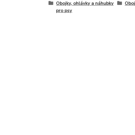
Obojky, ohlávky a náhubky
Oboj
pro psy