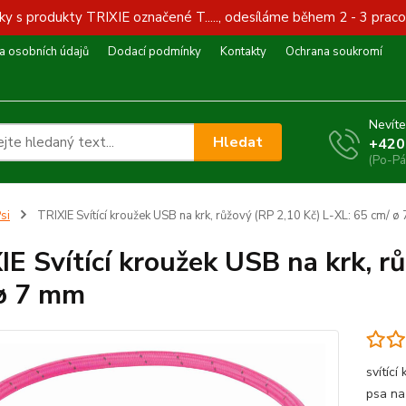
y s produkty TRIXIE označené T....., odesíláme během 2 - 3 praco
 osobních údajů
Dodací podmínky
Kontakty
Ochrana soukromí
Nevíte
Hledat
+420
(Po-Pá
si
TRIXIE Svítící kroužek USB na krk, růžový (RP 2,10 Kč) L-XL: 65 cm/ ø
IE Svítící kroužek USB na krk, r
ø 7 mm
svítící
psa na 