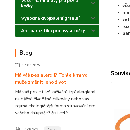
Veterinární diety pro psy a
vče
kočky
mat
Výhodná dvojbalení granulí
vel
roz
Antiparazitika pro psy a kočky
bar
Blog
17.07.2025
Souvise
Má váš pes alergii? Tohle krmivo
může změnit jeho život
Má váš pes citlivé zažívání, trpí alergiemi
na běžné živočišné bílkoviny nebo vás
zajímá ekologičtější forma stravování pro
vašeho chlupáče?
číst celé
14.05.2021
Acana