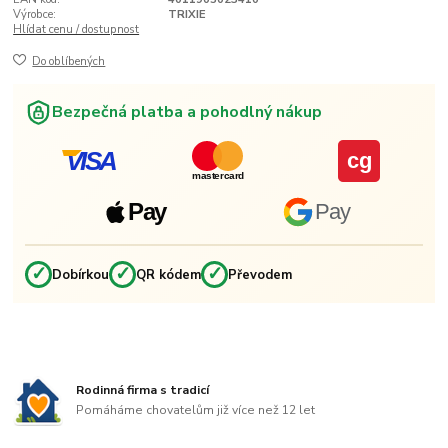
Výrobce:
TRIXIE
Hlídat cenu / dostupnost
Do oblíbených
Bezpečná platba a pohodlný nákup
VISA
cg
mastercard
Pay
Pay
✓
✓
✓
Dobírkou
QR kódem
Převodem
Rodinná firma s tradicí
Pomáháme chovatelům již více než 12 let