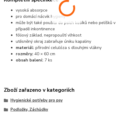
vysoká absorpce
pro domácí nácvik hygieny
může být také použito do psích košíků nebo pelíšků v
případě inkontinence
fóliový základ, nepropouští vlhkost
utěsněný okraj zabraňuje úniku kapaliny
materiál:
přírodní celulóza s dlouhými vlákny
rozměry:
40 × 60 cm
obsah balení:
7 ks
Zboží zařazeno v kategoriích
Hygienické potřeby pro psy
Podložky, Záchůdky