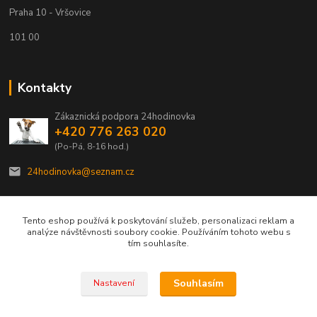
Praha 10 - Vršovice
101 00
Kontakty
Zákaznická podpora 24hodinovka
+420 776 263 020
(Po-Pá, 8-16 hod.)
24hodinovka@seznam.cz
Tento eshop používá k poskytování služeb, personalizaci reklam a
analýze návštěvnosti soubory cookie. Používáním tohoto webu s
tím souhlasíte.
© 2012–2026 24hodinovka.cz | Spolehlivý partner chovatelů od roku 2012.
Souhlasím
Nastavení
Vytvořeno na
Eshop-rychle.cz