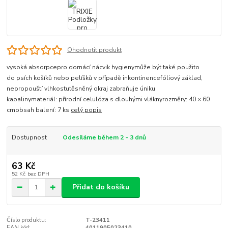
Ohodnotit produkt
vysoká absorpcepro domácí nácvik hygienymůže být také použito
do psích košíků nebo pelíšků v případě inkontinencefóliový základ,
nepropouští vlhkostutěsněný okraj zabraňuje úniku
kapalinymateriál: přírodní celulóza s dlouhými vláknyrozměry: 40 × 60
cmobsah balení: 7 ks
celý popis
Dostupnost
Odesíláme během 2 - 3 dnů
63 Kč
52 Kč
bez DPH
Přidat do košíku
Číslo produktu:
T-23411
EAN kód:
4011905023410