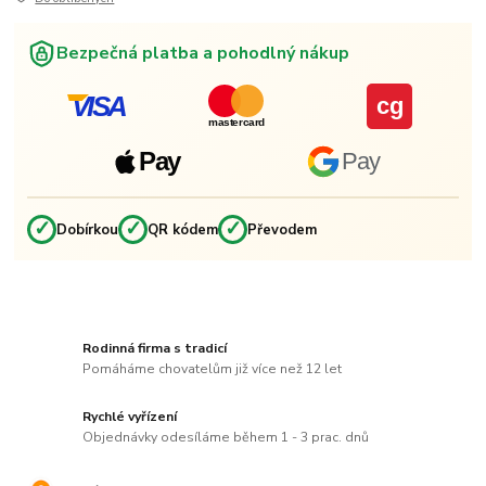
Bezpečná platba a pohodlný nákup
VISA
cg
mastercard
Pay
Pay
✓
✓
✓
Dobírkou
QR kódem
Převodem
Rodinná firma s tradicí
Pomáháme chovatelům již více než 12 let
Rychlé vyřízení
Objednávky odesíláme během 1 - 3 prac. dnů