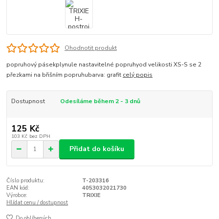
Ohodnotit produkt
popruhový pásekplynule nastavitelné popruhyod velikosti XS-S se 2
přezkami na břišním popruhubarva: grafit
celý popis
Dostupnost
Odesíláme během 2 - 3 dnů
125 Kč
103 Kč
bez DPH
Přidat do košíku
Číslo produktu:
T-203316
EAN kód:
4053032021730
Výrobce:
TRIXIE
Hlídat cenu / dostupnost
Do oblíbených