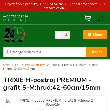
Objednávky s produkty TRIXIE označené T....., odesíláme během 2 - 3
pracovních dnů.
0
ks
+420 776 263 020
za
0 Kč
(Po-Pá, 8-16 hod.)
Menu
Hledat
Úvod
Psi
Postroje pro psy
TRIXIE H-postroj PREMIUM - grafit S-
M:hruď:42-60cm/15mm
TRIXIE H-postroj PREMIUM -
grafit S-M:hruď:42-60cm/15mm