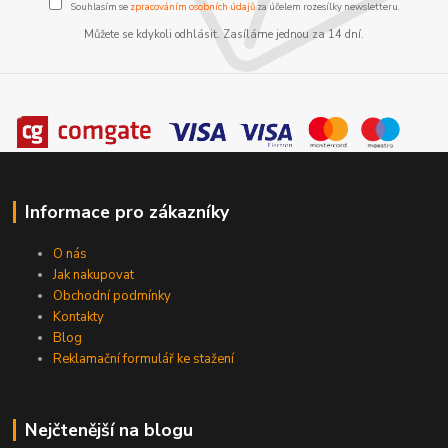
Souhlasím se
zpracováním osobních údajů
za účelem rozesílky newsletteru.
Můžete se kdykoli odhlásit. Zasíláme jednou za 14 dní.
Informace pro zákazníky
O nás
Jak nakupovat
Obchodní podmínky
Kontakty
Blog
Reklamační formulář ke stažení
Nejčtenější na blogu