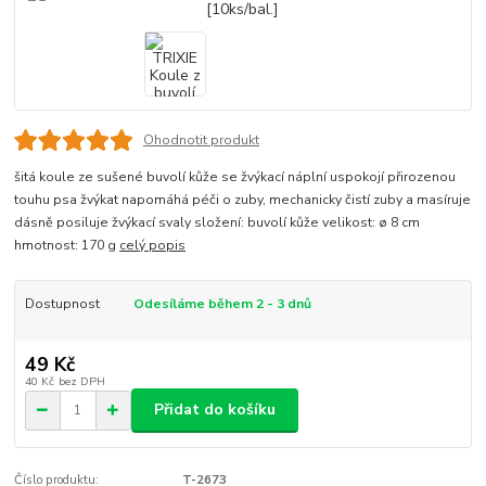
Ohodnotit produkt
šitá koule ze sušené buvolí kůže se žvýkací náplní uspokojí přirozenou
touhu psa žvýkat napomáhá péči o zuby, mechanicky čistí zuby a masíruje
dásně posiluje žvýkací svaly složení: buvolí kůže velikost: ø 8 cm
hmotnost: 170 g
celý popis
Dostupnost
Odesíláme během 2 - 3 dnů
49 Kč
40 Kč
bez DPH
Přidat do košíku
Číslo produktu:
T-2673