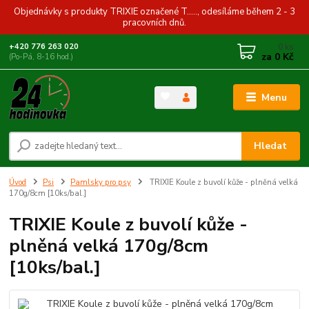
Objednávky s produkty TRIXIE označené T....., odesíláme během 2 - 3
pracovních dnů.
0
ks
+420 776 263 020
za
0 Kč
(Po-Pá, 8-16 hod.)
Menu
Hledat
Úvod
Psi
Pamlsky pro psy
TRIXIE Koule z buvolí kůže - plněná velká
170g/8cm [10ks/bal.]
TRIXIE Koule z buvolí kůže -
plněná velká 170g/8cm
[10ks/bal.]