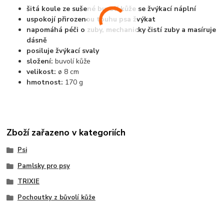
šitá koule ze sušené buvolí kůže se žvýkací náplní
uspokojí přirozenou touhu psa žvýkat
napomáhá péči o zuby, mechanicky čistí zuby a masíruje
dásně
posiluje žvýkací svaly
složení:
buvolí kůže
velikost:
ø 8 cm
hmotnost:
170 g
Zboží zařazeno v kategoriích
Psi
Pamlsky pro psy
TRIXIE
Pochoutky z bůvolí kůže