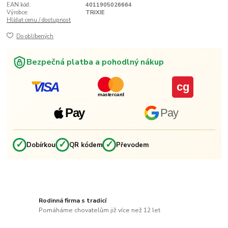
EAN kód:
4011905026664
Výrobce:
TRIXIE
Hlídat cenu / dostupnost
Do oblíbených
Bezpečná platba a pohodlný nákup
VISA
cg
mastercard
Pay
Pay
✓
✓
✓
Dobírkou
QR kódem
Převodem
Rodinná firma s tradicí
Pomáháme chovatelům již více než 12 let