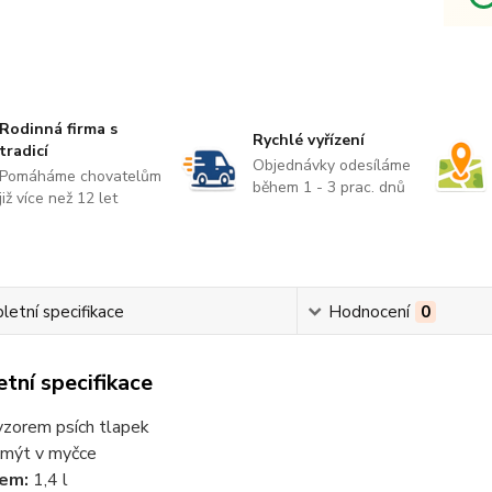
Rodinná firma s
Rychlé vyřízení
tradicí
Objednávky odesíláme
Pomáháme chovatelům
během 1 - 3 prac. dnů
již více než 12 let
etní specifikace
Hodnocení
0
tní specifikace
vzorem psích tlapek
 mýt v myčce
em:
1,4 l