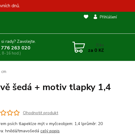
vních dnů.
Přihlášení
 si rady? Zavolejte.
0
ks
 776 263 020
za
0 Kč
, 8-16 hod.)
0 cm
vě šedá + motiv tlapky 1,4
Ohodnotit produkt
rem psích tlapeklze mýt v myčceobjem: 1,4 lprůměr: 20
va: hnědá/tmavošedá
celý popis