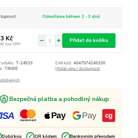
tupnost
Odesíláme během 2 - 3 dnů
3 Kč
Přidat do košíku
 Kč
bez DPH
roduktu:
T-24533
EAN kód:
4047974245330
e:
TRIXIE
Hlídat cenu / dostupnost
oblíbených
Bezpečná platba a pohodlný nákup
ISA
Pay
Pay
cg
mastercard
✓
✓
✓
Dobírkou
QR kódem
Bankovním převodem