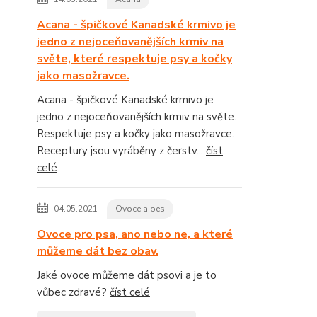
Acana - špičkové Kanadské krmivo je
jedno z nejoceňovanějších krmiv na
světe, které respektuje psy a kočky
jako masožravce.
Acana - špičkové Kanadské krmivo je
jedno z nejoceňovanějších krmiv na světe.
Respektuje psy a kočky jako masožravce.
Receptury jsou vyráběny z čerstv...
číst
celé
04.05.2021
Ovoce a pes
Ovoce pro psa, ano nebo ne, a které
můžeme dát bez obav.
Jaké ovoce můžeme dát psovi a je to
vůbec zdravé?
číst celé