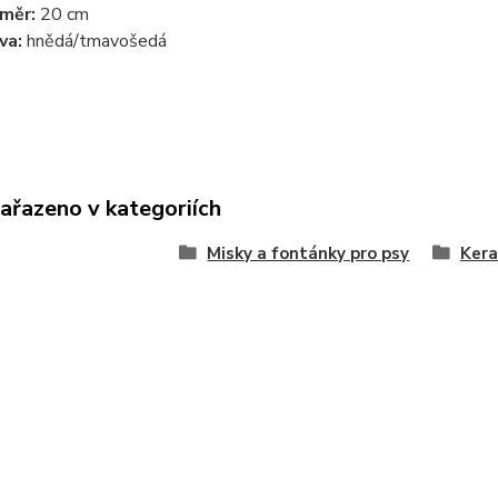
měr:
20 cm
va:
hnědá/tmavošedá
zařazeno v kategoriích
Misky a fontánky pro psy
Kera