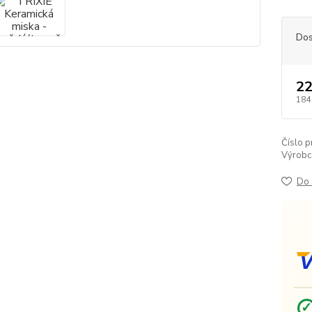
Dos
22
184
Číslo p
Výrobc
Do 
V