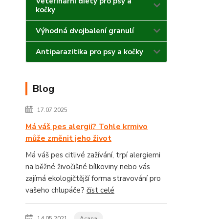
Veterinární diety pro psy a
kočky
Výhodná dvojbalení granulí
Antiparazitika pro psy a kočky
Blog
17.07.2025
Má váš pes alergii? Tohle krmivo
může změnit jeho život
Má váš pes citlivé zažívání, trpí alergiemi
na běžné živočišné bílkoviny nebo vás
zajímá ekologičtější forma stravování pro
vašeho chlupáče?
číst celé
14.05.2021
Acana