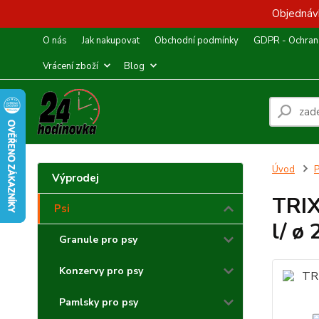
Objednávk
O nás
Jak nakupovat
Obchodní podmínky
GDPR - Ochrana
Vrácení zboží
Blog
Úvod
P
Výprodej
TRIX
Psi
l/ ø
Granule pro psy
Konzervy pro psy
Pamlsky pro psy