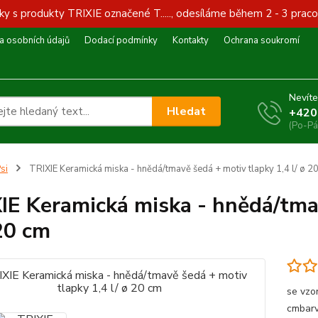
y s produkty TRIXIE označené T....., odesíláme během 2 - 3 praco
 osobních údajů
Dodací podmínky
Kontakty
Ochrana soukromí
Nevíte
Hledat
+420
(Po-Pá
si
TRIXIE Keramická miska - hnědá/tmavě šedá + motiv tlapky 1,4 l/ ø 2
IE Keramická miska - hnědá/tma
 20 cm
se vzo
cmbar