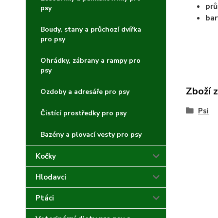
prů
psy
bar
Boudy, stany a průchozí dvířka
pro psy
Ohrádky, zábrany a rampy pro
psy
Zboží 
Ozdoby a adresáře pro psy
Psi
Čistící prostředky pro psy
Bazény a plovací vesty pro psy
Kočky
Hlodavci
Ptáci