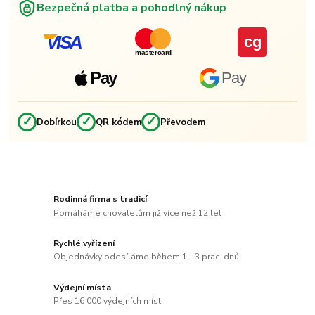
Bezpečná platba a pohodlný nákup
VISA
cg
mastercard
Pay
Pay
✓
✓
✓
Dobírkou
QR kódem
Převodem
Rodinná firma s tradicí
Pomáháme chovatelům již více než 12 let
Rychlé vyřízení
Objednávky odesíláme během 1 - 3 prac. dnů
Výdejní místa
Přes 16 000 výdejních míst