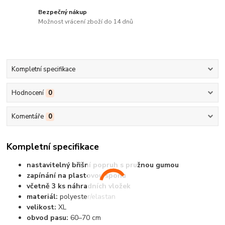
Bezpečný nákup
Možnost vrácení zboží do 14 dnů
Kompletní specifikace
Hodnocení
0
Komentáře
0
Kompletní specifikace
nastavitelný břišní popruh s pružnou gumou
zapínání na plastovou sponu
včetně 3 ks náhradních vložek
materiál:
polyester/elastan
velikost:
XL
obvod pasu:
60–70 cm