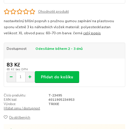
Ohodnotit produkt
nastavitelný břišní popruh s pružnou gumou zapínání na plastovou
sponu včetně 3 ks náhradních vložek materiál: polyester/elastan
velikost: XL obvod pasu: 60–70 cm barva: černá
celý popis
Dostupnost
Odesíláme během 2 - 3 dnů
83 Kč
69 Kč
bez DPH
Přidat do košíku
Číslo produktu:
T-23495
EAN kód:
4011905234953
Výrobce:
TRIXIE
Hlídat cenu / dostupnost
Do oblíbených