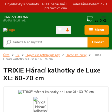
Objednávky s produkty TRIXIE označené T....., odesíláme během 2 - 3
pracovních dnů.
0
ks
+420 776 263 020
za
0 Kč
(Po-Pá, 8-16 hod.)
Menu
Hledat
Úvod
Psi
Hygienické potřeby pro psy
Hárací kalhotky
TRIXIE
Hárací kalhotky de Luxe XL: 60-70 cm
TRIXIE Hárací kalhotky de Luxe
XL: 60-70 cm