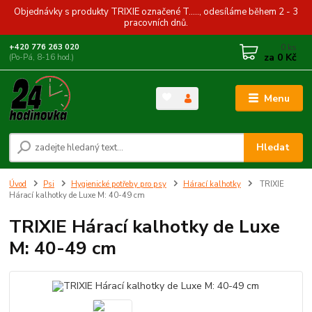
Objednávky s produkty TRIXIE označené T....., odesíláme během 2 - 3
pracovních dnů.
0
ks
+420 776 263 020
za
0 Kč
(Po-Pá, 8-16 hod.)
Menu
Hledat
Úvod
Psi
Hygienické potřeby pro psy
Hárací kalhotky
TRIXIE
Hárací kalhotky de Luxe M: 40-49 cm
TRIXIE Hárací kalhotky de Luxe
M: 40-49 cm