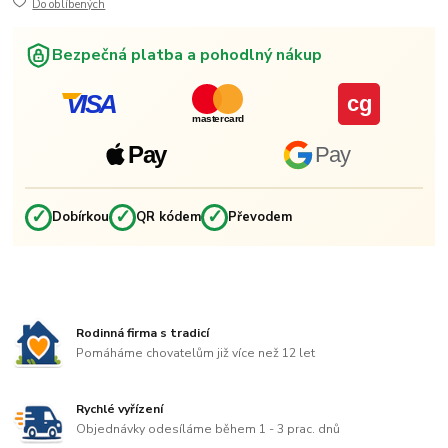
Do oblíbených
Bezpečná platba a pohodlný nákup
VISA
cg
mastercard
Pay
Pay
✓
✓
✓
Dobírkou
QR kódem
Převodem
Rodinná firma s tradicí
Pomáháme chovatelům již více než 12 let
Rychlé vyřízení
Objednávky odesíláme během 1 - 3 prac. dnů