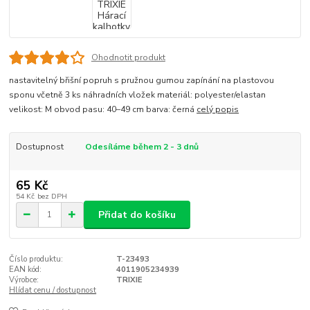
Ohodnotit produkt
nastavitelný břišní popruh s pružnou gumou zapínání na plastovou
sponu včetně 3 ks náhradních vložek materiál: polyester/elastan
velikost: M obvod pasu: 40–49 cm barva: černá
celý popis
Dostupnost
Odesíláme během 2 - 3 dnů
65 Kč
54 Kč
bez DPH
Přidat do košíku
Číslo produktu:
T-23493
EAN kód:
4011905234939
Výrobce:
TRIXIE
Hlídat cenu / dostupnost