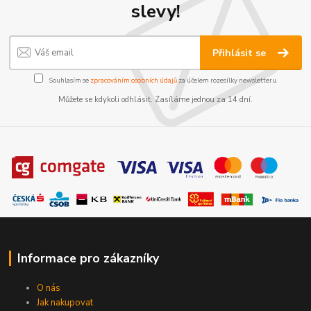
slevy!
Přihlásit se
Souhlasím se
zpracováním osobních údajů
za účelem rozesílky newsletteru.
Můžete se kdykoli odhlásit. Zasíláme jednou za 14 dní.
Informace pro zákazníky
O nás
Jak nakupovat