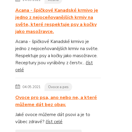
Acana - špičkové Kanadské krmivo je
jedno z nejoceňovanějších krmiv na
světe, které respektuje psy a kočky
jako masožravce.
Acana - špičkové Kanadské krmivo je
jedno z nejoceňovanějších krmiv na světe.
Respektuje psy a kočky jako masožravce.
Receptury jsou vyráběny z čerstv...
číst
celé
04.05.2021
Ovoce a pes
Ovoce pro psa, ano nebo ne, a které
můžeme dát bez obav.
Jaké ovoce můžeme dát psovi a je to
vůbec zdravé?
číst celé