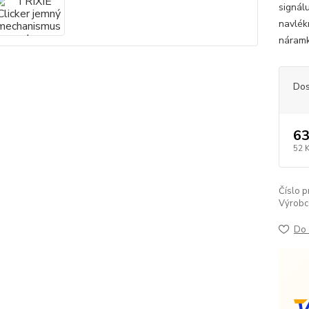
signál
navlék
náramk
Dos
63
52 
Číslo p
Výrobc
Do 
V