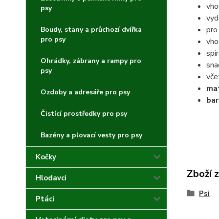
vho
psy
vyd
pro
Boudy, stany a průchozí dvířka
pro psy
vho
spi
Ohrádky, zábrany a rampy pro
sna
psy
vče
mat
Ozdoby a adresáře pro psy
bar
Čistící prostředky pro psy
Bazény a plovací vesty pro psy
Kočky
Zboží 
Hlodavci
Psi
Ptáci