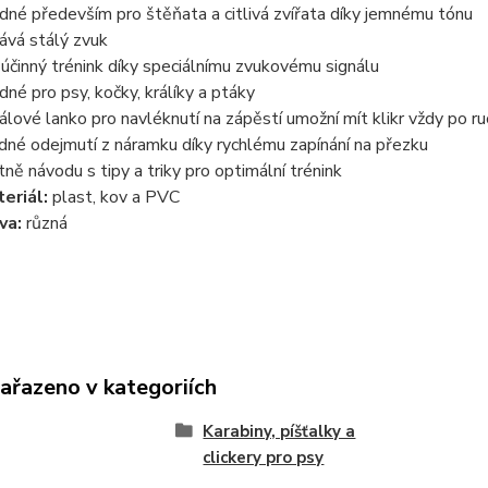
dné především pro štěňata a citlivá zvířata díky jemnému tónu
ává stálý zvuk
 účinný trénink díky speciálnímu zvukovému signálu
dné pro psy, kočky, králíky a ptáky
rálové lanko pro navléknutí na zápěstí umožní mít klikr vždy po r
dné odejmutí z náramku díky rychlému zapínání na přezku
tně návodu s tipy a triky pro optimální trénink
eriál:
plast, kov a PVC
va:
různá
zařazeno v kategoriích
Karabiny, píšťalky a
clickery pro psy