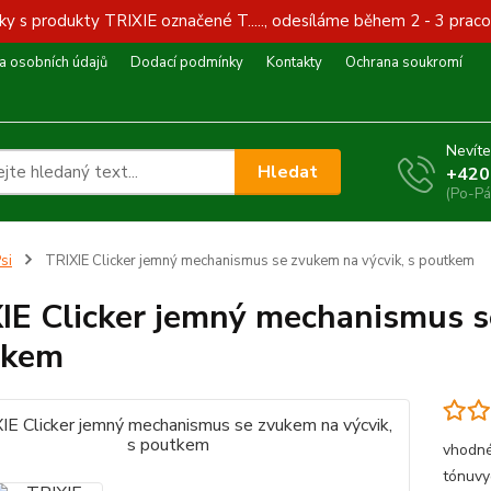
y s produkty TRIXIE označené T....., odesíláme během 2 - 3 praco
 osobních údajů
Dodací podmínky
Kontakty
Ochrana soukromí
Nevíte
Hledat
+420
(Po-Pá
si
TRIXIE Clicker jemný mechanismus se zvukem na výcvik, s poutkem
IE Clicker jemný mechanismus s
tkem
vhodné
tónuvy