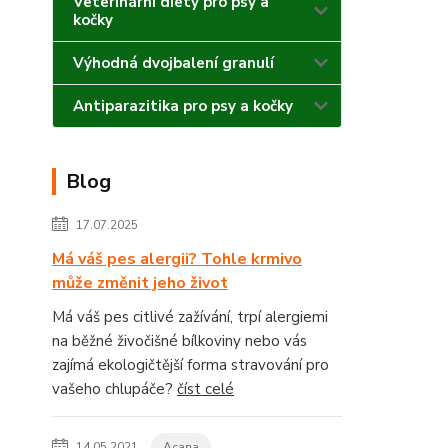
Veterinární diety pro psy a
kočky
Výhodná dvojbalení granulí
Antiparazitika pro psy a kočky
Blog
17.07.2025
Má váš pes alergii? Tohle krmivo
může změnit jeho život
Má váš pes citlivé zažívání, trpí alergiemi
na běžné živočišné bílkoviny nebo vás
zajímá ekologičtější forma stravování pro
vašeho chlupáče?
číst celé
14.05.2021
Acana