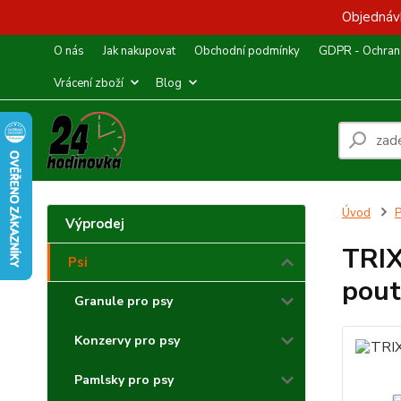
Objednávk
O nás
Jak nakupovat
Obchodní podmínky
GDPR - Ochrana
Vrácení zboží
Blog
Úvod
P
Výprodej
TRIX
Psi
pou
Granule pro psy
Konzervy pro psy
Pamlsky pro psy