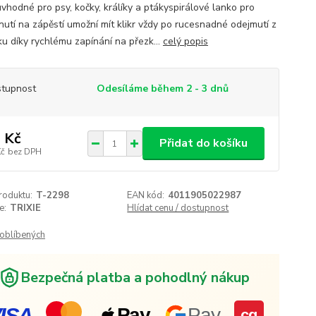
uvhodné pro psy, kočky, králíky a ptákyspirálové lanko pro
nutí na zápěstí umožní mít klikr vždy po rucesnadné odejmutí z
u díky rychlému zapínání na přezk...
celý popis
tupnost
Odesíláme během 2 - 3 dnů
 Kč
Přidat do košíku
Kč
bez DPH
roduktu:
T-2298
EAN kód:
4011905022987
e:
TRIXIE
Hlídat cenu / dostupnost
oblíbených
Bezpečná platba a pohodlný nákup
ISA
Pay
Pay
cg