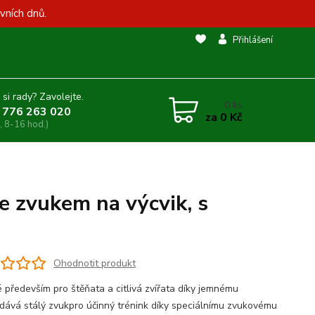
vních dnů.
Přihlášení
 si rady? Zavolejte.
0
ks
 776 263 020
za
0 Kč
, 8-16 hod.)
e zvukem na výcvik, s
Ohodnotit produkt
 především pro štěňata a citlivá zvířata díky jemnému
dává stálý zvukpro účinný trénink díky speciálnímu zvukovému