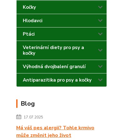
Kočky
Hlodavci
Ptáci
Veterinární diety pro psy a
kočky
Výhodná dvojbalení granulí
Antiparazitika pro psy a kočky
Blog
17.07.2025
Má váš pes alergii? Tohle krmivo
může změnit jeho život