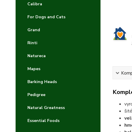
Calibra
For Dogs and Cats
Grand
Rinti
Natureca
Mapes
Kompl
Barking Heads
Komple
Pedigree
vyr
Natural Greatness
šit
vel
Essential Foods
hm