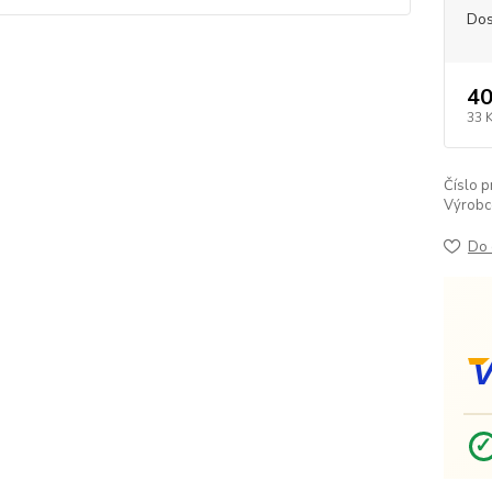
Dos
40
33 
Číslo p
Výrobc
Do 
V