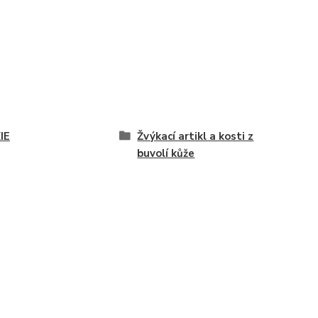
IE
Žvýkací artikl a kosti z
buvolí kůže