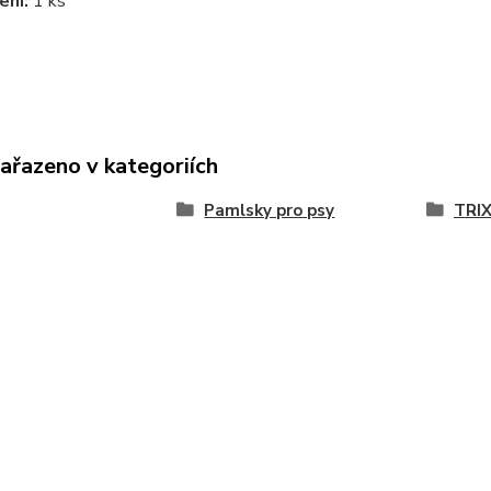
ení:
1 ks
zařazeno v kategoriích
Pamlsky pro psy
TRIX