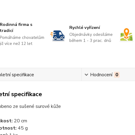
Rodinná firma s
Rychlé vyřízení
tradicí
Objednávky odesíláme
Pomáháme chovatelům
během 1 - 3 prac. dnů
již více než 12 let
etní specifikace
Hodnocení
0
tní specifikace
obeno ze sušené surové kůže
é
ikost:
20 cm
otnost:
45 g