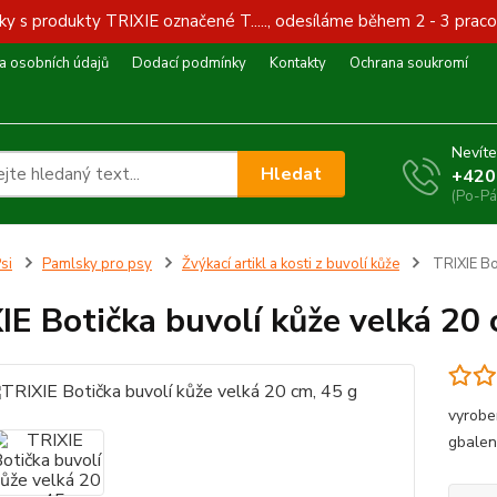
y s produkty TRIXIE označené T....., odesíláme během 2 - 3 praco
 osobních údajů
Dodací podmínky
Kontakty
Ochrana soukromí
Nevíte
Hledat
+420
(Po-Pá
si
Pamlsky pro psy
Žvýkací artikl a kosti z buvolí kůže
TRIXIE Bot
IE Botička buvolí kůže velká 20 
vyrobe
gbalen