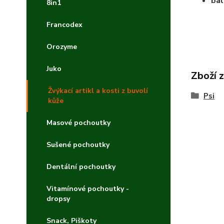
bal
8in1
Francodex
Orozyme
Juko
Zboží 
Žvýkací artikl a kosti z buvolí
Psi
kůže
Masové pochoutky
Sušené pochoutky
Dentální pochoutky
Vitamínové pochoutky -
dropsy
Snack, Piškoty