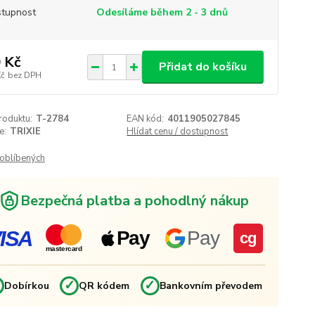
tupnost
Odesíláme během 2 - 3 dnů
 Kč
Přidat do košíku
Kč
bez DPH
roduktu:
T-2784
EAN kód:
4011905027845
e:
TRIXIE
Hlídat cenu / dostupnost
oblíbených
Bezpečná platba a pohodlný nákup
ISA
Pay
Pay
cg
mastercard
✓
✓
✓
Dobírkou
QR kódem
Bankovním převodem