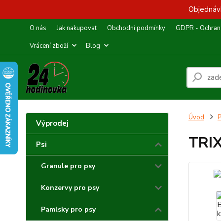
Objednávk
O nás
Jak nakupovat
Obchodní podmínky
GDPR - Ochrana
Vrácení zboží
Blog
Úvod
P
Výprodej
TRIX
Psi
Granule pro psy
Konzervy pro psy
Pamlsky pro psy