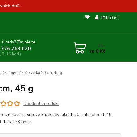
vních dnů.
Přihlášení
 si rady? Zavolejte.
0
ks
 776 263 020
za
0 Kč
, 8-16 hod.)
ička buvolí kůže velká 20 cm, 45 g
cm, 45 g
Ohodnotit produkt
no ze sušené surové kůžešitévelikost: 20 cmhmotnost: 45
í: 1 ks
celý popis