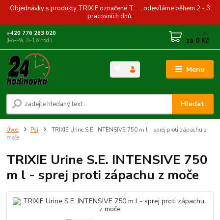
Objednávky s produkty TRIXIE označené T....., odesíláme během 2 - 3
pracovních dnů.
0
ks
+420 776 263 020
za
0 Kč
(Po-Pá, 8-16 hod.)
Menu
Hledat
Úvod
Psi
TRIXIE Urine S.E. INTENSIVE 750 m l - sprej proti zápachu z
moče
TRIXIE Urine S.E. INTENSIVE 750
m l - sprej proti zápachu z moče