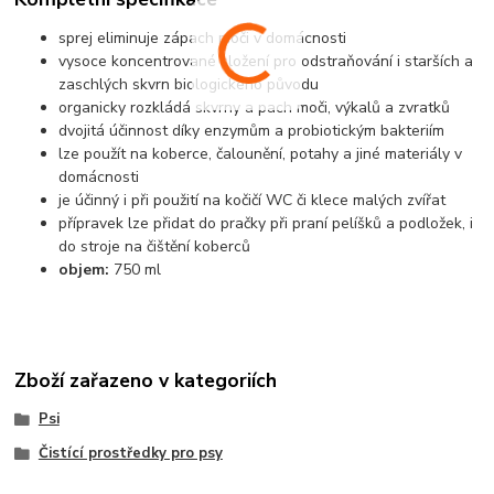
sprej eliminuje zápach moči v domácnosti
vysoce koncentrované složení pro odstraňování i starších a
zaschlých skvrn biologického původu
organicky rozkládá skvrny a pach moči, výkalů a zvratků
dvojitá účinnost díky enzymům a probiotickým bakteriím
lze použít na koberce, čalounění, potahy a jiné materiály v
domácnosti
je účinný i při použití na kočičí WC či klece malých zvířat
přípravek lze přidat do pračky při praní pelíšků a podložek, i
do stroje na čištění koberců
objem:
750 ml
Zboží zařazeno v kategoriích
Psi
Čistící prostředky pro psy