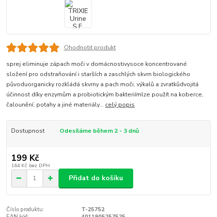
Ohodnotit produkt
sprej eliminuje zápach moči v domácnostivysoce koncentrované
složení pro odstraňování i starších a zaschlých skvrn biologického
původuorganicky rozkládá skvrny a pach moči, výkalů a zvratkůdvojitá
účinnost díky enzymům a probiotickým bakteriímlze použít na koberce,
čalounění, potahy a jiné materiály...
celý popis
Dostupnost
Odesíláme během 2 - 3 dnů
199 Kč
164 Kč
bez DPH
Přidat do košíku
Číslo produktu:
T-25752
EAN kód:
4011905257525