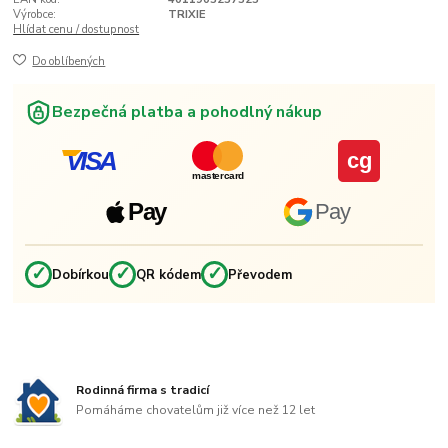
Výrobce:
TRIXIE
Hlídat cenu / dostupnost
Do oblíbených
Bezpečná platba a pohodlný nákup
VISA
cg
mastercard
Pay
Pay
✓
✓
✓
Dobírkou
QR kódem
Převodem
Rodinná firma s tradicí
Pomáháme chovatelům již více než 12 let