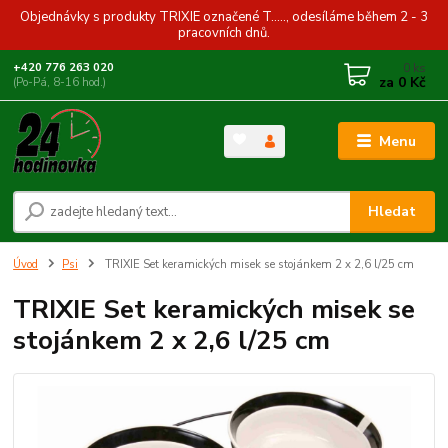
Objednávky s produkty TRIXIE označené T....., odesíláme během 2 - 3
pracovních dnů.
0
ks
+420 776 263 020
za
0 Kč
(Po-Pá, 8-16 hod.)
Menu
Hledat
Úvod
Psi
TRIXIE Set keramických misek se stojánkem 2 x 2,6 l/25 cm
TRIXIE Set keramických misek se
stojánkem 2 x 2,6 l/25 cm