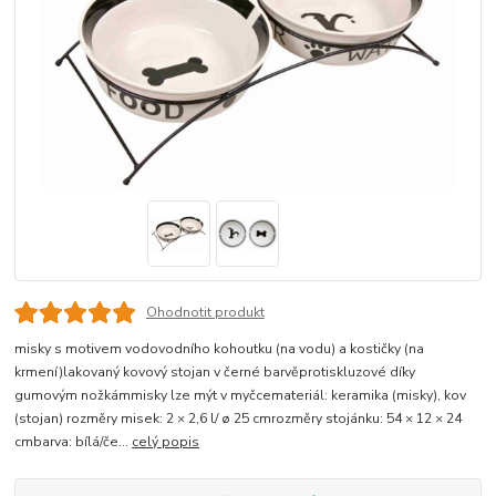
Ohodnotit produkt
misky s motivem vodovodního kohoutku (na vodu) a kostičky (na
krmení)lakovaný kovový stojan v černé barvěprotiskluzové díky
gumovým nožkámmisky lze mýt v myčcemateriál: keramika (misky), kov
(stojan) rozměry misek: 2 × 2,6 l/ ø 25 cmrozměry stojánku: 54 × 12 × 24
cmbarva: bílá/če...
celý popis