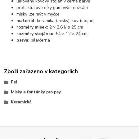
lakovaný kovový stojan v černé barvě
protiskluzové díky gumovým nožkám
misky lze mýt v myčce
materiál:
keramika (misky), kov (stojan)
rozměry misek:
2 × 2,6 l/ ø 25 cm
rozměry stojánku:
54 × 12 × 24 cm
barva:
bílá/černá
Zboží zařazeno v kategoriích
Psi
Misky a fontánky pro psy
Keramické