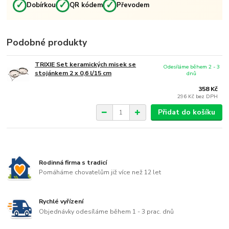
✓
✓
✓
Dobírkou
QR kódem
Převodem
Podobné produkty
TRIXIE Set keramických misek se
Odesíláme během 2 - 3
stojánkem 2 x 0,6 l/15 cm
dnů
358 Kč
296 Kč
bez DPH
Přidat do košíku
Rodinná firma s tradicí
Pomáháme chovatelům již více než 12 let
Rychlé vyřízení
Objednávky odesíláme během 1 - 3 prac. dnů