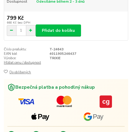
Dostupnost
Odesíláme během 2 - 3 dnů
799 Kč
660 Kč
bez DPH
Přidat do košíku
Číslo produktu:
T-24643
EAN kód:
4011905246437
Výrobce:
TRIXIE
Hlídat cenu / dostupnost
Do oblíbených
Bezpečná platba a pohodlný nákup
VISA
cg
mastercard
Pay
Pay