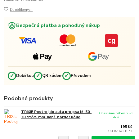
Do oblíbených
Bezpečná platba a pohodlný nákup
VISA
cg
mastercard
Pay
Pay
✓
✓
✓
Dobírkou
QR kódem
Převodem
Podobné produkty
TRIXIE Postroj do auta pro psa M: 50-
Odesíláme během 2 - 3
70 cm/25 mm, např. border kólie
dnů
195 Kč
161 Kč
bez DPH