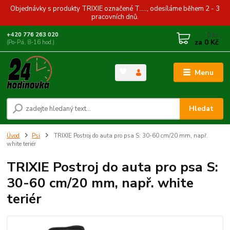
Objednávky s produkty TRIXIE označené T....., odesíláme během 2 - 3
pracovních dnů.
0
ks
+420 776 263 020
za
0 Kč
(Po-Pá, 8-16 hod.)
Menu
Hledat
Úvod
Psi
TRIXIE Postroj do auta pro psa S: 30-60 cm/20 mm, např.
white teriér
TRIXIE Postroj do auta pro psa S:
30-60 cm/20 mm, např. white
teriér