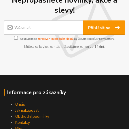
Nepropásněte novinky, akce a
slevy!
Přihlásit se
Souhlasím se
zpracováním osobních údajů
za účelem rozesílky newsletteru.
Můžete se kdykoli odhlásit. Zasíláme jednou za 14 dní.
Informace pro zákazníky
O nás
Jak nakupovat
Obchodní podmínky
Kontakty
Blog