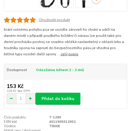
Ohodnotit produkt
brání volnému pohybu psa ve vozidle zároveň ho chrání a udrží na
daném místě v případě prudkého brždění či nárazu lze použit také pro
denní procházku postroj se snadno obléká nastavitelný v oblasti krku a
hrudníku spona na zapnutí do bezpečnostního pásu je vhodná pro
běžné typy vozidel další spony ...
celý popis
Dostupnost
Odesíláme během 2 - 3 dnů
153 Kč
126 Kč
bez DPH
Přidat do košíku
Číslo produktu:
T-1290
EAN kód:
4011905012902
Výrobce:
TRIXIE
Hlídat cenu / dostupnost