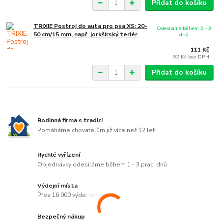
Přidat do košíku
TRIXIE Postroj do auta pro psa XS: 20-
Odesíláme během 2 - 3
50 cm/15 mm, např. jorkšírský teriér
dnů
111 Kč
92 Kč
bez DPH
Přidat do košíku
Rodinná firma s tradicí
Pomáháme chovatelům již více než 12 let
Rychlé vyřízení
Objednávky odesíláme během 1 - 3 prac. dnů
Výdejní místa
Přes 16 000 výdejních míst
Bezpečný nákup