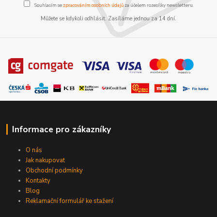
Souhlasím se
zpracováním osobních údajů
za účelem rozesílky newsletteru.
Můžete se kdykoli odhlásit. Zasíláme jednou za 14 dní.
Informace pro zákazníky
O nás
Jak nakupovat
Obchodní podmínky
Kontakty
Blog
Reklamační formulář ke stažení