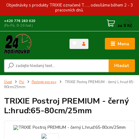
Objednávky s produkty TRIXIE označené T....., odesíláme během 2 - 3
pracovních dnů.
0
ks
+420 776 263 020
za
0 Kč
(Po-Pá, 8-16 hod.)
Menu
Hledat
Úvod
Psi
Postroje pro psy
TRIXIE Postroj PREMIUM - černý L:hruď:65-
80cm/25mm
TRIXIE Postroj PREMIUM - černý
L:hruď:65-80cm/25mm