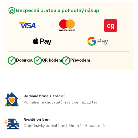
Bezpečná platba a pohodlný nákup
VISA
cg
mastercard
Pay
Pay
✓
✓
✓
Dobírkou
QR kódem
Převodem
Rodinná firma s tradicí
Pomáháme chovatelům již více než 12 let
Rychlé vyřízení
Objednávky odesíláme během 1 - 3 prac. dnů