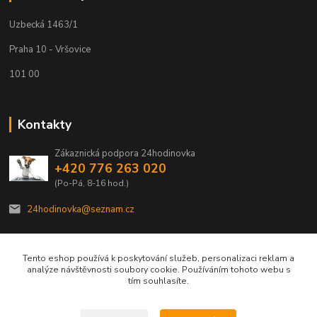
Uzbecká 1463/1
Praha 10 - Vršovice
101 00
Kontakty
Zákaznická podpora 24hodinovka
+420 776 263 020
(Po-Pá, 8-16 hod.)
24hodinovka@seznam.cz
Tento eshop používá k poskytování služeb, personalizaci reklam a
analýze návštěvnosti soubory cookie. Používáním tohoto webu s
tím souhlasíte.
© 2012–2026 24hodinovka.cz | Spolehlivý partner chovatelů od roku 2012.