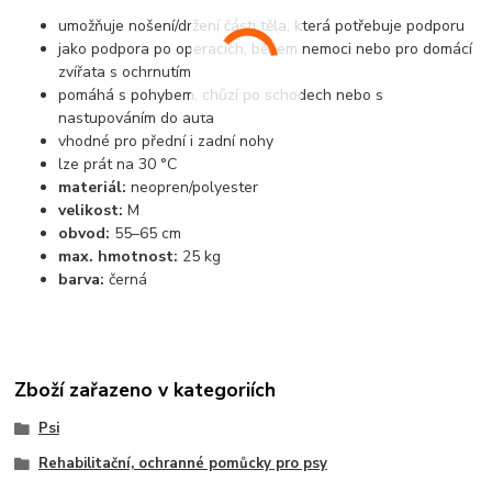
umožňuje nošení/držení části těla, která potřebuje podporu
jako podpora po operacích, během nemoci nebo pro domácí
zvířata s ochrnutím
pomáhá s pohybem, chůzí po schodech nebo s
nastupováním do auta
vhodné pro přední i zadní nohy
lze prát na 30 °C
materiál:
neopren/polyester
velikost:
M
obvod:
55–65 cm
max. hmotnost:
25 kg
barva:
černá
Zboží zařazeno v kategoriích
Psi
Rehabilitační, ochranné pomůcky pro psy