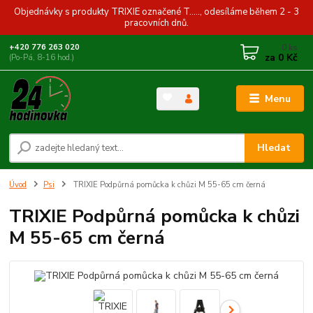
Objednávky s produkty TRIXIE označené T....., odesíláme během 2 - 3
pracovních dnů.
0
ks
+420 776 263 020
za
0 Kč
(Po-Pá, 8-16 hod.)
Menu
Hledat
Úvod
Psi
TRIXIE Podpůrná pomůcka k chůzi M 55-65 cm černá
TRIXIE Podpůrná pomůcka k chůzi
M 55-65 cm černá