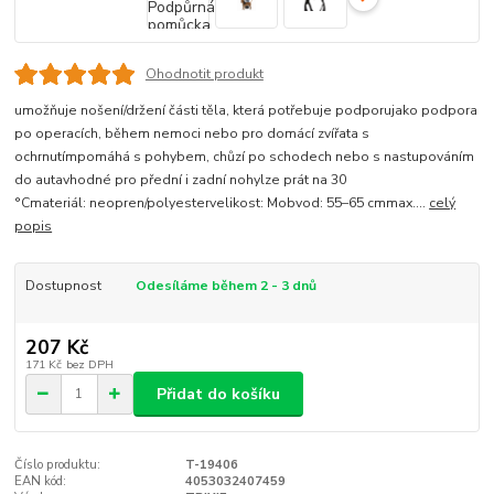
Ohodnotit produkt
umožňuje nošení/držení části těla, která potřebuje podporujako podpora
po operacích, během nemoci nebo pro domácí zvířata s
ochrnutímpomáhá s pohybem, chůzí po schodech nebo s nastupováním
do autavhodné pro přední i zadní nohylze prát na 30
°Cmateriál: neopren/polyestervelikost: Mobvod: 55–65 cmmax....
celý
popis
Dostupnost
Odesíláme během 2 - 3 dnů
207 Kč
171 Kč
bez DPH
Přidat do košíku
Číslo produktu:
T-19406
EAN kód:
4053032407459