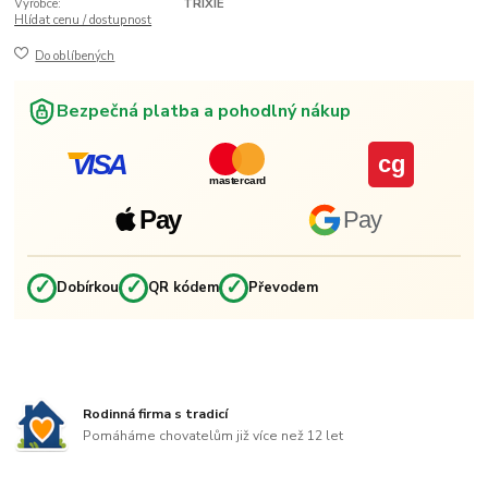
Výrobce:
TRIXIE
Hlídat cenu / dostupnost
Do oblíbených
Bezpečná platba a pohodlný nákup
VISA
cg
mastercard
Pay
Pay
✓
✓
✓
Dobírkou
QR kódem
Převodem
Rodinná firma s tradicí
Pomáháme chovatelům již více než 12 let