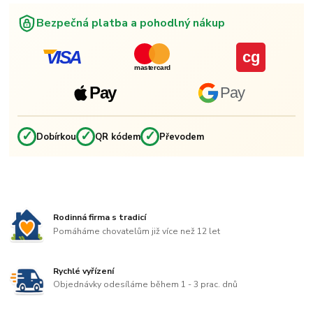
Bezpečná platba a pohodlný nákup
VISA
cg
mastercard
Pay
Pay
✓
✓
✓
Dobírkou
QR kódem
Převodem
Rodinná firma s tradicí
Pomáháme chovatelům již více než 12 let
Rychlé vyřízení
Objednávky odesíláme během 1 - 3 prac. dnů