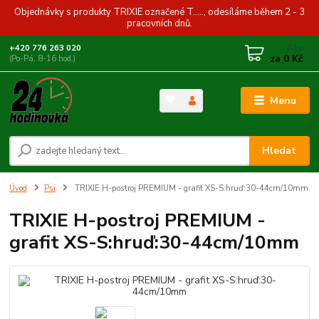
Objednávky s produkty TRIXIE označené T....., odesíláme během 2 - 3
pracovních dnů.
0
ks
+420 776 263 020
za
0 Kč
(Po-Pá, 8-16 hod.)
Menu
Hledat
Úvod
Psi
TRIXIE H-postroj PREMIUM - grafit XS-S:hruď:30-44cm/10mm
TRIXIE H-postroj PREMIUM -
grafit XS-S:hruď:30-44cm/10mm