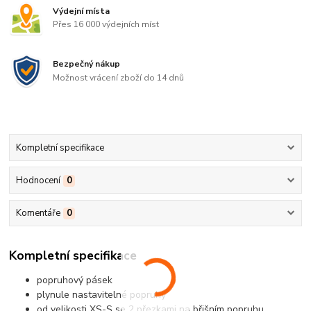
Výdejní místa
Přes 16 000 výdejních míst
Bezpečný nákup
Možnost vrácení zboží do 14 dnů
Kompletní specifikace
Hodnocení
0
Komentáře
0
Kompletní specifikace
popruhový pásek
plynule nastavitelné popruhy
od velikosti XS-S se 2 přezkami na břišním popruhu