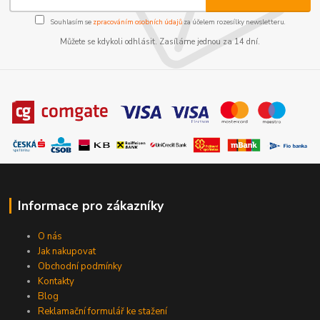
Souhlasím se
zpracováním osobních údajů
za účelem rozesílky newsletteru.
Můžete se kdykoli odhlásit. Zasíláme jednou za 14 dní.
Informace pro zákazníky
O nás
Jak nakupovat
Obchodní podmínky
Kontakty
Blog
Reklamační formulář ke stažení