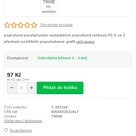
Ohodnotit produkt
popruhový pásekplynule nastavitelné popruhyod velikosti XS-S se 2
přezkami na břišním popruhubarva: grafit
celý popis
Dostupnost
Odesíláme během 2 - 3 dnů
97 Kč
80 Kč
bez DPH
Přidat do košíku
Číslo produktu:
T-203216
EAN kód:
4053032021617
Výrobce:
TRIXIE
Hlídat cenu / dostupnost
Do oblíbených