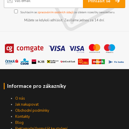
Přihlásit se
Souhlasím se
zpracováním osobních údajů
za účelem rozesílky newsletteru.
Můžete se kdykoli odhlásit. Zasíláme jednou za 14 dní.
Informace pro zákazníky
O nás
Jak nakupovat
Obchodní podmínky
Kontakty
Blog
Reklamační formulář ke stažení