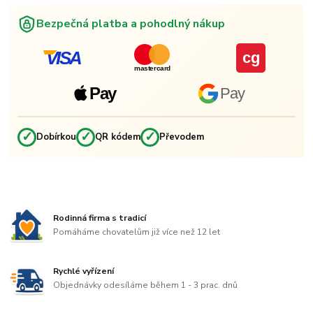
Bezpečná platba a pohodlný nákup
VISA
cg
mastercard
Pay
Pay
✓
✓
✓
Dobírkou
QR kódem
Převodem
Rodinná firma s tradicí
Pomáháme chovatelům již více než 12 let
Rychlé vyřízení
Objednávky odesíláme během 1 - 3 prac. dnů