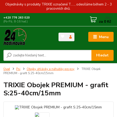
Objednávky s produkty TRIXIE označené T....., odesíláme během 2 - 3
pracovních dnů.
0
ks
+420 776 263 020
za
0 Kč
(Po-Pá, 8-16 hod.)
Menu
Hledat
Úvod
Psi
Obojky, ohlávky a náhubky pro psy
TRIXIE Obojek
PREMIUM - grafit S:25-40cm/15mm
TRIXIE Obojek PREMIUM - grafit
S:25-40cm/15mm