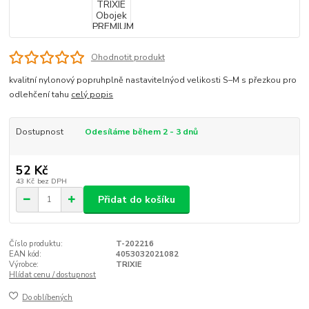
Ohodnotit produkt
kvalitní nylonový popruhplně nastavitelnýod velikosti S–M s přezkou pro
odlehčení tahu
celý popis
Dostupnost
Odesíláme během 2 - 3 dnů
52 Kč
43 Kč
bez DPH
Přidat do košíku
Číslo produktu:
T-202216
EAN kód:
4053032021082
Výrobce:
TRIXIE
Hlídat cenu / dostupnost
Do oblíbených