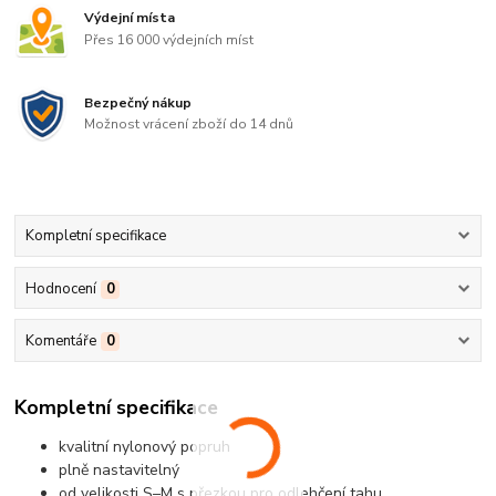
Výdejní místa
Přes 16 000 výdejních míst
Bezpečný nákup
Možnost vrácení zboží do 14 dnů
Kompletní specifikace
Hodnocení
0
Komentáře
0
Kompletní specifikace
kvalitní nylonový popruh
plně nastavitelný
od velikosti S–M s přezkou pro odlehčení tahu