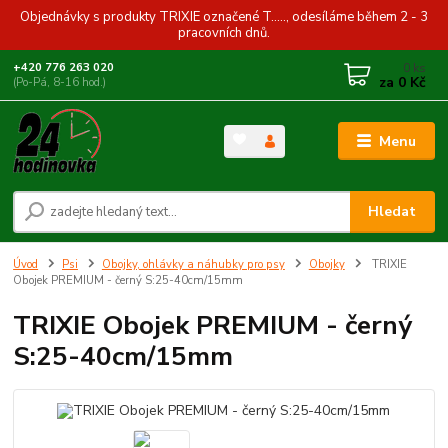
Objednávky s produkty TRIXIE označené T....., odesíláme během 2 - 3
pracovních dnů.
0
ks
+420 776 263 020
za
0 Kč
(Po-Pá, 8-16 hod.)
Menu
Hledat
Úvod
Psi
Obojky, ohlávky a náhubky pro psy
Obojky
TRIXIE
Obojek PREMIUM - černý S:25-40cm/15mm
TRIXIE Obojek PREMIUM - černý
S:25-40cm/15mm