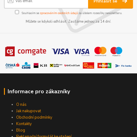
Přihlásit se
Souhlasím se
zpracováním osobních údajů
za účelem rozesílky newsletteru.
Můžete se kdykoli odhlásit. Zasíláme jednou za 14 dní.
Informace pro zákazníky
O nás
Jak nakupovat
Obchodní podmínky
Kontakty
Blog
Reklamační formulář ke stažení