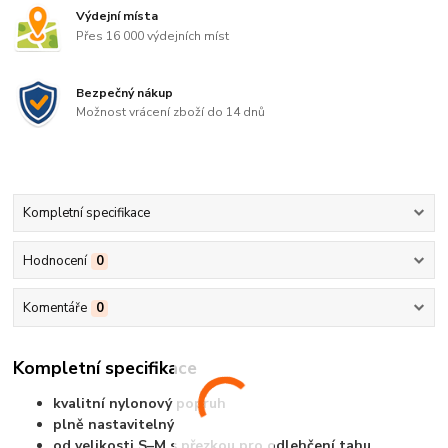
Výdejní místa
Přes 16 000 výdejních míst
Bezpečný nákup
Možnost vrácení zboží do 14 dnů
Kompletní specifikace
Hodnocení
0
Komentáře
0
Kompletní specifikace
kvalitní nylonový popruh
plně nastavitelný
od velikosti S–M s přezkou pro odlehčení tahu