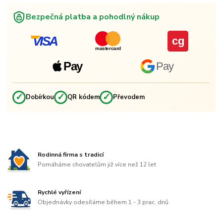
Bezpečná platba a pohodlný nákup
VISA
cg
mastercard
Pay
Pay
✓
✓
✓
Dobírkou
QR kódem
Převodem
Rodinná firma s tradicí
Pomáháme chovatelům již více než 12 let
Rychlé vyřízení
Objednávky odesíláme během 1 - 3 prac. dnů