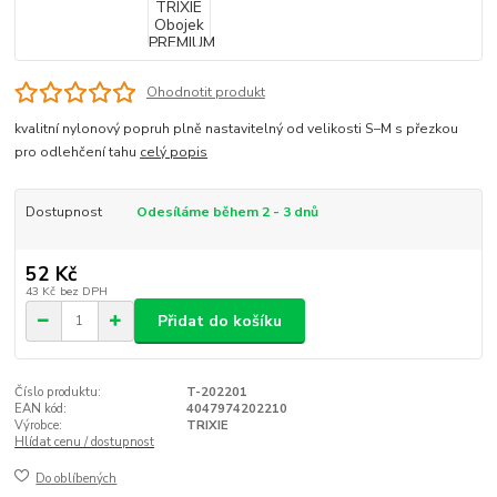
Ohodnotit produkt
kvalitní nylonový popruh plně nastavitelný od velikosti S–M s přezkou
pro odlehčení tahu
celý popis
Dostupnost
Odesíláme během 2 - 3 dnů
52 Kč
43 Kč
bez DPH
Přidat do košíku
Číslo produktu:
T-202201
EAN kód:
4047974202210
Výrobce:
TRIXIE
Hlídat cenu / dostupnost
Do oblíbených