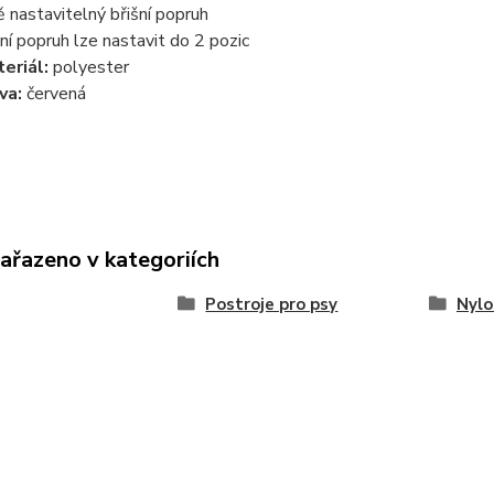
ě nastavitelný břišní popruh
šní popruh lze nastavit do 2 pozic
eriál:
polyester
va:
červená
zařazeno v kategoriích
Postroje pro psy
Nylo