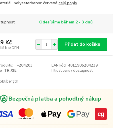
ateriál: polyesterbarva: červená
celý popis
tupnost
Odesíláme během 2 - 3 dnů
9 Kč
Přidat do košíku
 Kč
bez DPH
roduktu:
T-204203
EAN kód:
4011905204239
e:
TRIXIE
Hlídat cenu / dostupnost
oblíbených
Bezpečná platba a pohodlný nákup
ISA
Pay
Pay
cg
mastercard