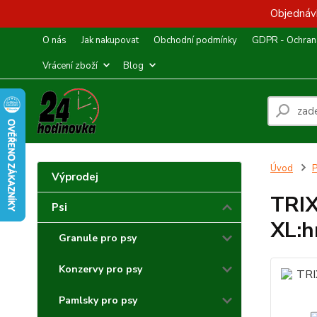
Objednávk
O nás
Jak nakupovat
Obchodní podmínky
GDPR - Ochrana
Vrácení zboží
Blog
Úvod
P
Výprodej
TRIX
Psi
XL:
Granule pro psy
Konzervy pro psy
Pamlsky pro psy