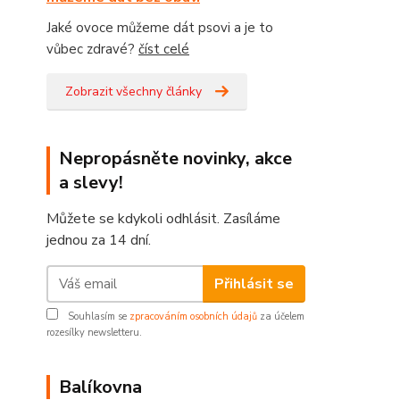
Jaké ovoce můžeme dát psovi a je to
vůbec zdravé?
číst celé
Zobrazit všechny články
Nepropásněte novinky, akce
a slevy!
Můžete se kdykoli odhlásit. Zasíláme
jednou za 14 dní.
Přihlásit se
Souhlasím se
zpracováním osobních údajů
za účelem
rozesílky newsletteru.
Balíkovna