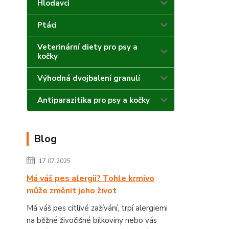
Hlodavci
Ptáci
Veterinární diety pro psy a
kočky
Výhodná dvojbalení granulí
Antiparazitika pro psy a kočky
Blog
17.07.2025
Má váš pes alergii? Tohle krmivo
může změnit jeho život
Má váš pes citlivé zažívání, trpí alergiemi
na běžné živočišné bílkoviny nebo vás