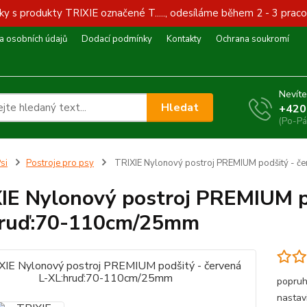
y s produkty TRIXIE označené T....., odesíláme během 2 - 3 praco
 osobních údajů
Dodací podmínky
Kontakty
Ochrana soukromí
Nevíte
Hledat
+420
(Po-Pá
si
Postroje pro psy
TRIXIE Nylonový postroj PREMIUM podšitý - 
IE Nylonový postroj PREMIUM po
hruď:70-110cm/25mm
popruh
nastavi