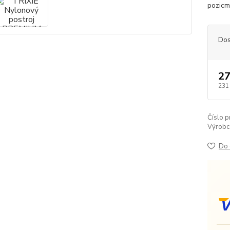
pozicm
Dos
27
231
Číslo p
Výrobc
Do 
V