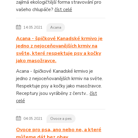
zajímá ekologičtější forma stravování pro
vašeho chlupáče?
číst celé
14.05.2021
Acana
Acana - špičkové Kanadské krmivo je
jedno z nejoceňovanějších krmiv na
světe, které respektuje psy a kočky
jako masožravce.
Acana - špičkové Kanadské krmivo je
jedno z nejoceňovanějších krmiv na světe.
Respektuje psy a kočky jako masožravce.
Receptury jsou vyráběny z čerstv...
číst
celé
04.05.2021
Ovoce a pes
Ovoce pro psa, ano nebo ne, a které
můžeme dát bez obav.