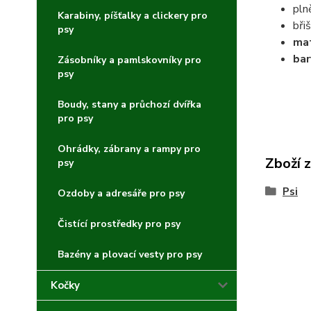
pln
Karabiny, píšťalky a clickery pro
bři
psy
mat
bar
Zásobníky a pamlskovníky pro
psy
Boudy, stany a průchozí dvířka
pro psy
Ohrádky, zábrany a rampy pro
Zboží 
psy
Psi
Ozdoby a adresáře pro psy
Čistící prostředky pro psy
Bazény a plovací vesty pro psy
Kočky