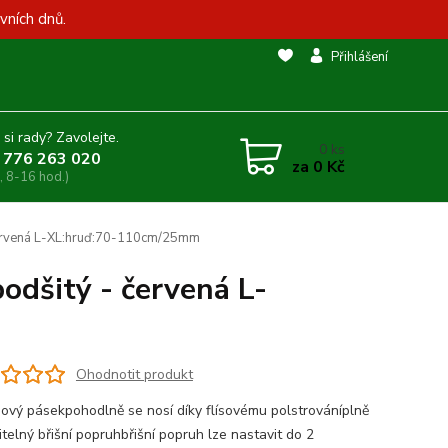
vních dnů.
Přihlášení
 si rady? Zavolejte.
0
ks
 776 263 020
za
0 Kč
, 8-16 hod.)
červená L-XL:hruď:70-110cm/25mm
dšitý - červená L-
Ohodnotit produkt
ový pásekpohodlně se nosí díky flísovému polstrováníplně
telný břišní popruhbřišní popruh lze nastavit do 2