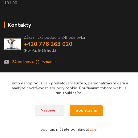
101 00
Kontakty
Zákaznická podpora 24hodinovka
+420 776 263 020
(Po-Pá, 8-16 hod.)
24hodinovka@seznam.cz
Tento eshop používá k poskytování služeb, personalizaci reklam a
analýze návštěvnosti soubory cookie. Používáním tohoto webu s
tím souhlasíte.
© 2012–2026 24hodinovka.cz | Spolehlivý partner chovatelů od roku 2012.
Souhlasím
Nastavení
Vytvořeno na
Eshop-rychle.cz
Souhlas můžete odmítnout
zde
.