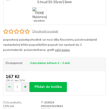
Ohodnotit produkt
popruhový pásekpohodlně se nosí díky flísovému polstrováníplně
nastavitelný břišní popruhbřišní popruh lze nastavit do 2
pozicmateriál: polyesterbarva: grafit
celý popis
Dostupnost
Odesíláme během 2 - 3 dnů
167 Kč
138 Kč
bez DPH
Přidat do košíku
Číslo produktu:
T-203616
EAN kód:
4053032019843