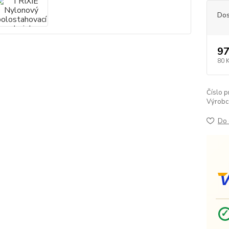
Dos
97
80 
Číslo p
Výrobc
Do 
V