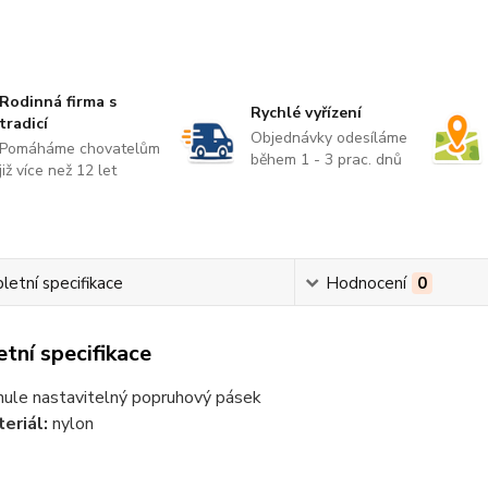
Rodinná firma s
Rychlé vyřízení
tradicí
Objednávky odesíláme
Pomáháme chovatelům
během 1 - 3 prac. dnů
již více než 12 let
etní specifikace
Hodnocení
0
tní specifikace
nule nastavitelný popruhový pásek
eriál:
nylon