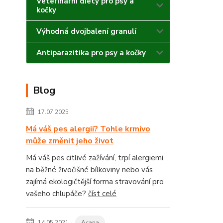
Veterinární diety pro psy a
kočky
Výhodná dvojbalení granulí
Antiparazitika pro psy a kočky
Blog
17.07.2025
Má váš pes alergii? Tohle krmivo
může změnit jeho život
Má váš pes citlivé zažívání, trpí alergiemi
na běžné živočišné bílkoviny nebo vás
zajímá ekologičtější forma stravování pro
vašeho chlupáče?
číst celé
14.05.2021
Acana