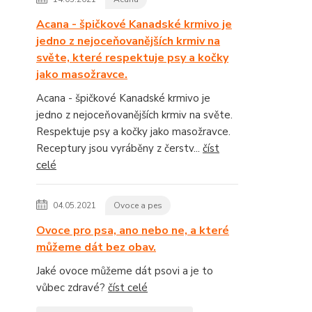
Acana - špičkové Kanadské krmivo je
jedno z nejoceňovanějších krmiv na
světe, které respektuje psy a kočky
jako masožravce.
Acana - špičkové Kanadské krmivo je
jedno z nejoceňovanějších krmiv na světe.
Respektuje psy a kočky jako masožravce.
Receptury jsou vyráběny z čerstv...
číst
celé
04.05.2021
Ovoce a pes
Ovoce pro psa, ano nebo ne, a které
můžeme dát bez obav.
Jaké ovoce můžeme dát psovi a je to
vůbec zdravé?
číst celé