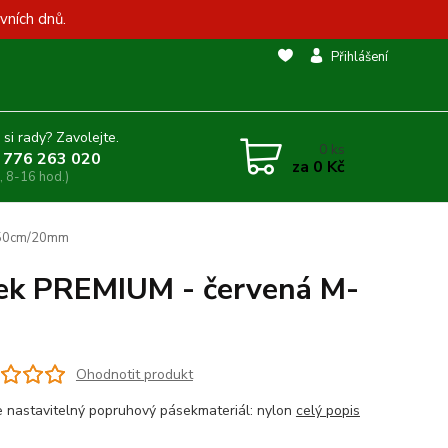
vních dnů.
Přihlášení
 si rady? Zavolejte.
0
ks
 776 263 020
za
0 Kč
, 8-16 hod.)
5-50cm/20mm
jek PREMIUM - červená M-
Ohodnotit produkt
e nastavitelný popruhový pásekmateriál: nylon
celý popis