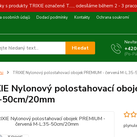
y s produkty TRIXIE označené T....., odesíláme během 2 - 3 praco
 osobních údajů
Dodací podmínky
Kontakty
Ochrana soukromí
Nevíte
Hledat
+420
(Po-Pá
si
TRIXIE Nylonový polostahovací obojek PREMIUM - červená M-L:3
IE Nylonový polostahovací obo
5-50cm/20mm
plynul