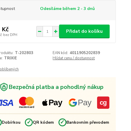
tupnost
Odesíláme během 2 - 3 dnů
 Kč
Přidat do košíku
Kč
bez DPH
roduktu:
T-202803
EAN kód:
4011905202839
e:
TRIXIE
Hlídat cenu / dostupnost
oblíbených
Bezpečná platba a pohodlný nákup
ISA
Pay
Pay
cg
mastercard
✓
✓
✓
Dobírkou
QR kódem
Bankovním převodem