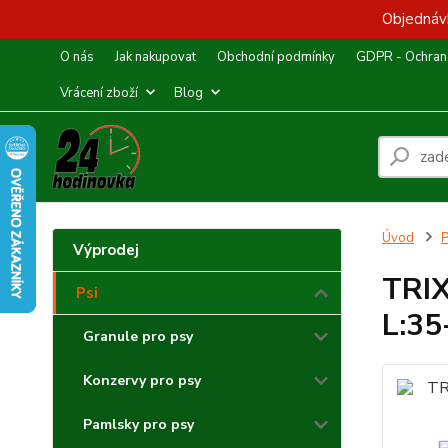
Objednávk
O nás
Jak nakupovat
Obchodní podmínky
GDPR - Ochrana
Vrácení zboží
Blog
Úvod
P
Výprodej
TRIX
Psi
L:3
Granule pro psy
Konzervy pro psy
Pamlsky pro psy