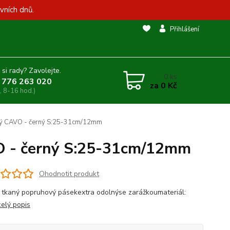
vních dnů.
Přihlášení
 si rady? Zavolejte.
0
ks
 776 263 020
za
0 Kč
, 8-16 hod.)
atý CAVO - černý S:25-31cm/12mm
O - černý S:25-31cm/12mm
Ohodnotit produkt
 tkaný popruhový pásekextra odolnýse zarážkoumateriál:
celý popis