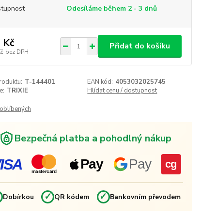
tupnost
Odesíláme během 2 - 3 dnů
 Kč
Přidat do košíku
Kč
bez DPH
roduktu:
T-144401
EAN kód:
4053032025745
e:
TRIXIE
Hlídat cenu / dostupnost
oblíbených
Bezpečná platba a pohodlný nákup
ISA
Pay
Pay
cg
mastercard
✓
✓
✓
Dobírkou
QR kódem
Bankovním převodem