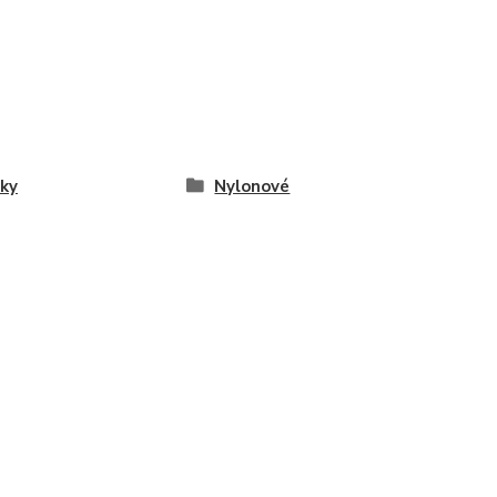
ky
Nylonové