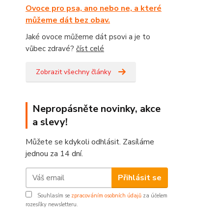
Ovoce pro psa, ano nebo ne, a které
můžeme dát bez obav.
Jaké ovoce můžeme dát psovi a je to
vůbec zdravé?
číst celé
Zobrazit všechny články
Nepropásněte novinky, akce
a slevy!
Můžete se kdykoli odhlásit. Zasíláme
jednou za 14 dní.
Přihlásit se
Souhlasím se
zpracováním osobních údajů
za účelem
rozesílky newsletteru.