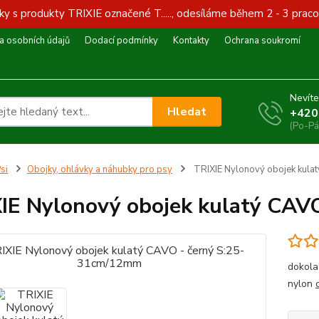
y s produkty TRIXIE označené T....., odesíláme během 2 - 3 praco
 osobních údajů
Dodací podmínky
Kontakty
Ochrana soukromí
Nevíte
Hledat
+420
(Po-Pá
si
Obojky, ohlávky a náhubky pro psy
TRIXIE Nylonový obojek kul
IE Nylonový obojek kulatý CAV
dokola
nylon