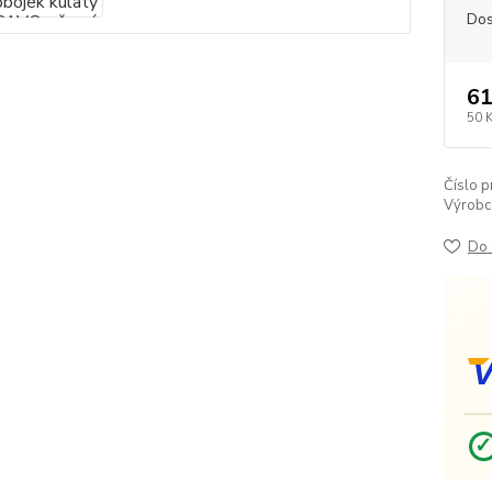
Dos
61
50 
Číslo p
Výrobc
Do 
V