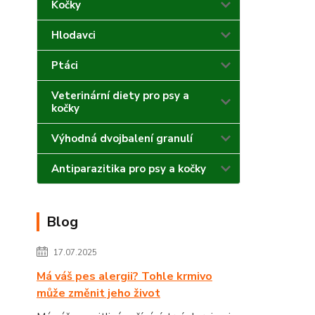
Kočky
Hlodavci
Ptáci
Veterinární diety pro psy a
kočky
Výhodná dvojbalení granulí
Antiparazitika pro psy a kočky
Blog
17.07.2025
Má váš pes alergii? Tohle krmivo
může změnit jeho život