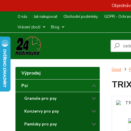
Objednávk
O nás
Jak nakupovat
Obchodní podmínky
GDPR - Ochrana
Vrácení zboží
Blog
Úvod
P
Výprodej
TRIX
Psi
Granule pro psy
Konzervy pro psy
Pamlsky pro psy