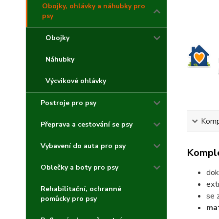
Obojky, ohlávky a náhubky pro
psy
Obojky
Náhubky
Výcvikové ohlávky
Postroje pro psy
Kompl
Přeprava a cestování se psy
Vybavení do auta pro psy
Komple
Oblečky a boty pro psy
dok
ext
Rehabilitační, ochranné
se 
pomůcky pro psy
mat