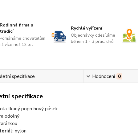
Rodinná firma s
Rychlé vyřízení
tradicí
Objednávky odesíláme
Pomáháme chovatelům
během 1 - 3 prac. dnů
již více než 12 let
etní specifikace
Hodnocení
0
tní specifikace
ola tkaný popruhový pásek
ra odolný
zarážkou
eriál:
nylon