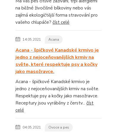
Má váš pes citlivé zažívání, trpí alergiemi
na běžné živočišné bílkoviny nebo vás
zajímá ekologičtější forma stravování pro
vašeho chlupáče?
číst celé
14.05.2021
Acana
Acana - špičkové Kanadské krmivo je
jedno z nejoceňovanějších krmiv na
světe, které respektuje psy a kočky
jako masožravce.
Acana - špičkové Kanadské krmivo je
jedno z nejoceňovanějších krmiv na světe.
Respektuje psy a kočky jako masožravce.
Receptury jsou vyráběny z čerstv...
číst
celé
04.05.2021
Ovoce a pes