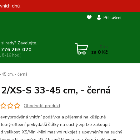
vních dnů.
Přihlášení
 si rady? Zavolejte.
0
ks
 776 263 020
za
0 Kč
, 8-16 hod.)
-45 cm, - černá
 2/XS-S 33-45 cm, - černá
Ohodnotit produkt
pevnýprodyšná vnitřní podšívka a příjemná na kůžiplně
telnýreflexní prvkydalší štítky na suchý zip lze zakoupit
od velikosti XS/Mini-Mini masivní rukojeť s upevněním na suchý
obeno v EUrozměry: 33-45 cm/18 mmbarva: černá
celý popis