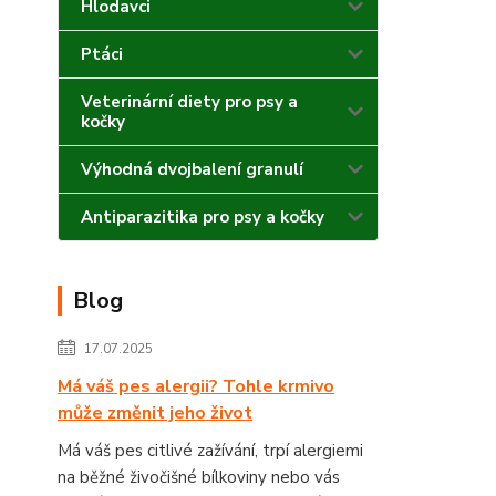
Hlodavci
Ptáci
Veterinární diety pro psy a
kočky
Výhodná dvojbalení granulí
Antiparazitika pro psy a kočky
Blog
17.07.2025
Má váš pes alergii? Tohle krmivo
může změnit jeho život
Má váš pes citlivé zažívání, trpí alergiemi
na běžné živočišné bílkoviny nebo vás