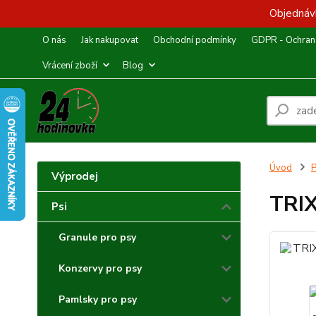
Objednávk
O nás
Jak nakupovat
Obchodní podmínky
GDPR - Ochrana
Vrácení zboží
Blog
Úvod
P
Výprodej
TRIX
Psi
Granule pro psy
Konzervy pro psy
Pamlsky pro psy