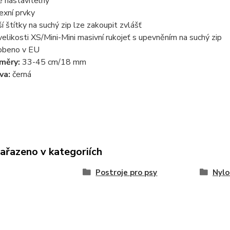
ě nastavitelný
lexní prvky
ší štítky na suchý zip lze zakoupit zvlášť
velikosti XS/Mini-Mini masivní rukojeť s upevněním na suchý zip
obeno v EU
měry:
33-45 cm/18 mm
va:
černá
zařazeno v kategoriích
Postroje pro psy
Nylo