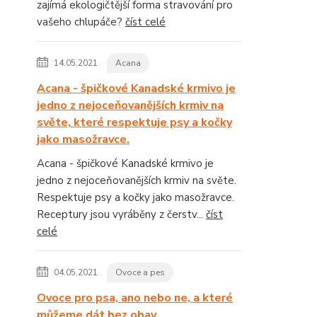
zajímá ekologičtější forma stravování pro
vašeho chlupáče?
číst celé
14.05.2021
Acana
Acana - špičkové Kanadské krmivo je
jedno z nejoceňovanějších krmiv na
světe, které respektuje psy a kočky
jako masožravce.
Acana - špičkové Kanadské krmivo je
jedno z nejoceňovanějších krmiv na světe.
Respektuje psy a kočky jako masožravce.
Receptury jsou vyráběny z čerstv...
číst
celé
04.05.2021
Ovoce a pes
Ovoce pro psa, ano nebo ne, a které
můžeme dát bez obav.