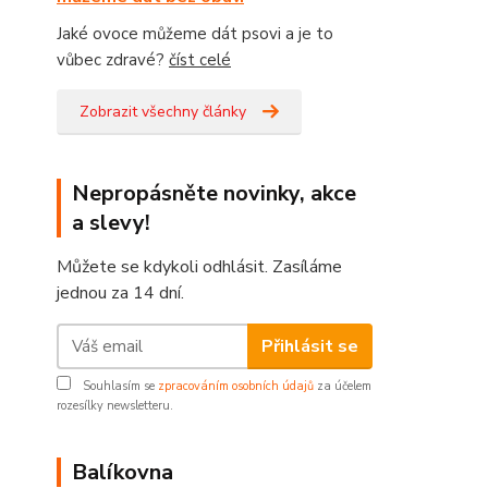
Jaké ovoce můžeme dát psovi a je to
vůbec zdravé?
číst celé
Zobrazit všechny články
Nepropásněte novinky, akce
a slevy!
Můžete se kdykoli odhlásit. Zasíláme
jednou za 14 dní.
Přihlásit se
Souhlasím se
zpracováním osobních údajů
za účelem
rozesílky newsletteru.
Balíkovna