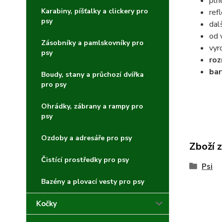
pln
Karabiny, píšťalky a clickery pro
ref
psy
dal
od 
Zásobníky a pamlskovníky pro
vyr
psy
roz
bar
Boudy, stany a průchozí dvířka
pro psy
Ohrádky, zábrany a rampy pro
psy
Ozdoby a adresáře pro psy
Zboží 
Čistící prostředky pro psy
Psi
Bazény a plovací vesty pro psy
Kočky