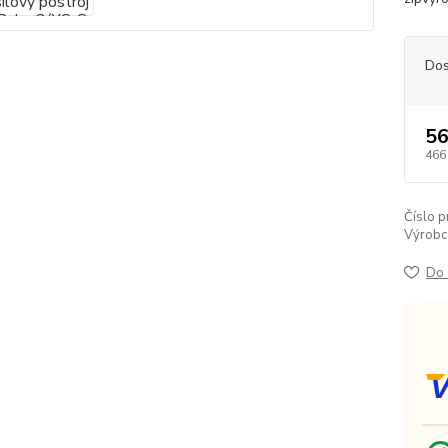
Dos
56
466
Číslo p
Výrobc
Do 
V