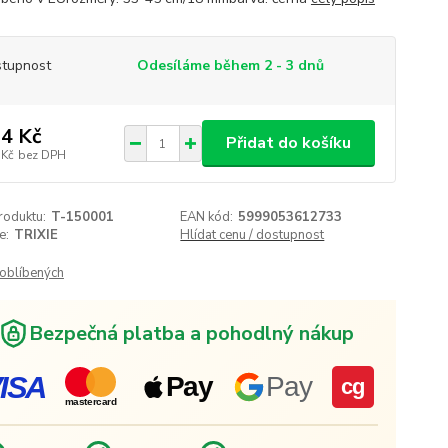
tupnost
Odesíláme během 2 - 3 dnů
4 Kč
Přidat do košíku
 Kč
bez DPH
roduktu:
T-150001
EAN kód:
5999053612733
e:
TRIXIE
Hlídat cenu / dostupnost
oblíbených
Bezpečná platba a pohodlný nákup
ISA
Pay
Pay
cg
mastercard