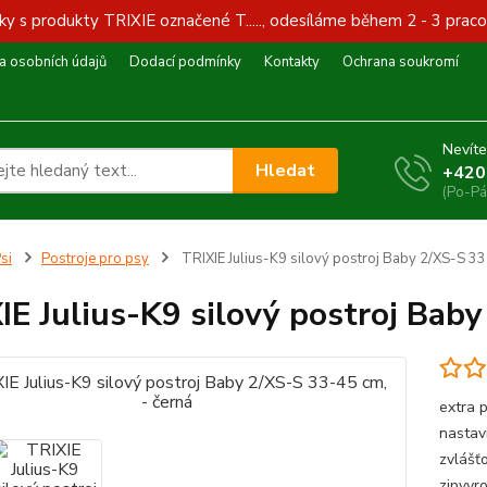
y s produkty TRIXIE označené T....., odesíláme během 2 - 3 praco
 osobních údajů
Dodací podmínky
Kontakty
Ochrana soukromí
Nevíte
Hledat
+420
(Po-Pá
si
Postroje pro psy
TRIXIE Julius-K9 silový postroj Baby 2/XS-S 33
IE Julius-K9 silový postroj Baby
extra 
nastavi
zvlášť
zipvyr