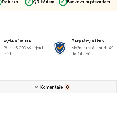
✓
✓
✓
Dobírkou
QR kódem
Bankovním převodem
Výdejní místa
Bezpečný nákup
Přes 16 000 výdejních
Možnost vrácení zboží
míst
do 14 dnů
Komentáře
0