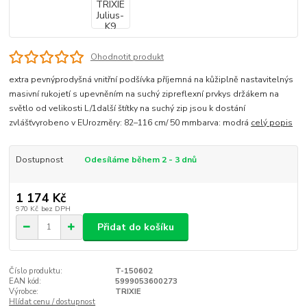
Ohodnotit produkt
extra pevnýprodyšná vnitřní podšívka příjemná na kůžiplně nastavitelnýs
masivní rukojetí s upevněním na suchý zipreflexní prvkys držákem na
světlo od velikosti L/1další štítky na suchý zip jsou k dostání
zvlášťvyrobeno v EUrozměry: 82–116 cm/ 50 mmbarva: modrá
celý popis
Dostupnost
Odesíláme během 2 - 3 dnů
1 174 Kč
970 Kč
bez DPH
Přidat do košíku
Číslo produktu:
T-150602
EAN kód:
5999053600273
Výrobce:
TRIXIE
Hlídat cenu / dostupnost