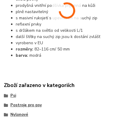
prodyšná vnitřní podšívka příjemná na kůži
plně nastavitelný
s masivní rukojetí s upevněním na suchý zip
reflexní prvky
s držákem na světlo od velikosti L/1
další štítky na suchý zip jsou k dostání zvlášť
vyrobeno v EU
rozměry:
82–116 cm/ 50 mm
barva:
modrá
Zboží zařazeno v kategoriích
Psi
Postroje pro psy
Nylonové