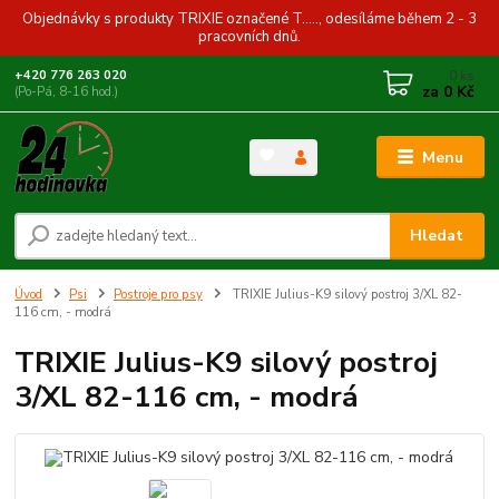
Objednávky s produkty TRIXIE označené T....., odesíláme během 2 - 3
pracovních dnů.
0
ks
+420 776 263 020
za
0 Kč
(Po-Pá, 8-16 hod.)
Menu
Hledat
Úvod
Psi
Postroje pro psy
TRIXIE Julius-K9 silový postroj 3/XL 82-
116 cm, - modrá
TRIXIE Julius-K9 silový postroj
3/XL 82-116 cm, - modrá