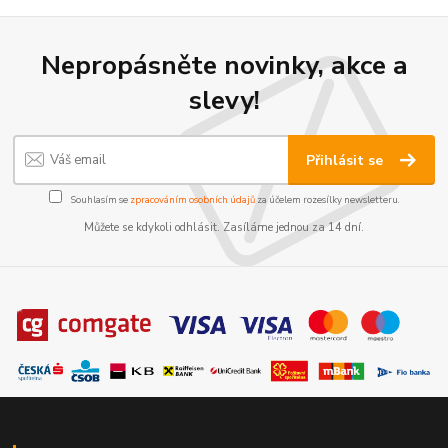
Nepropásněte novinky, akce a
slevy!
Přihlásit se
Souhlasím se
zpracováním osobních údajů
za účelem rozesílky newsletteru.
Můžete se kdykoli odhlásit. Zasíláme jednou za 14 dní.