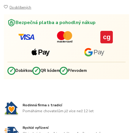
Do oblíbených
Bezpečná platba a pohodlný nákup
VISA
cg
mastercard
Pay
Pay
✓
✓
✓
Dobírkou
QR kódem
Převodem
Rodinná firma s tradicí
Pomáháme chovatelům již více než 12 let
Rychlé vyřízení