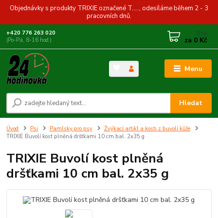
Objednávky s produkty TRIXIE označené T....., odesíláme během 2 - 3
pracovních dnů.
0
ks
+420 776 263 020
za
0 Kč
(Po-Pá, 8-16 hod.)
Menu
Hledat
Úvod
Psi
Pamlsky pro psy
Žvýkací artikl a kosti z buvolí kůže
TRIXIE Buvolí kost plněná dršťkami 10 cm bal. 2x35 g
TRIXIE Buvolí kost plněná
dršťkami 10 cm bal. 2x35 g