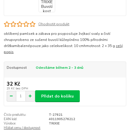
Ohodnotit produkt
oblíbený pamlsek a zábava pro psyposiluje žvýkací svaly a čistí
chrupvyrobeno ze sušené buvolí kůžeplněno 100% přírodními
dršťkamibalenépouze jako celekvelikost: 10 cmhmotnost: 2 × 35 g
celý
popis
Dostupnost
Odesíláme během 2 - 3 dnů
32 Kč
29 Kč
bez DPH
Přidat do košíku
Číslo produktu:
T-27621
EAN kód:
4011905276212
Výrobce:
TRIXIE
Hlídat cenu / dostupnost