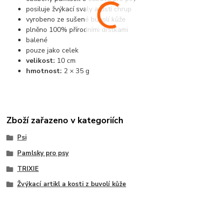
posiluje žvýkací svaly a čistí chrup
vyrobeno ze sušené buvolí kůže
plněno 100% přírodními dršťkami
balené
pouze jako celek
velikost:
10 cm
hmotnost:
2 × 35 g
Zboží zařazeno v kategoriích
Psi
Pamlsky pro psy
TRIXIE
Žvýkací artikl a kosti z buvolí kůže