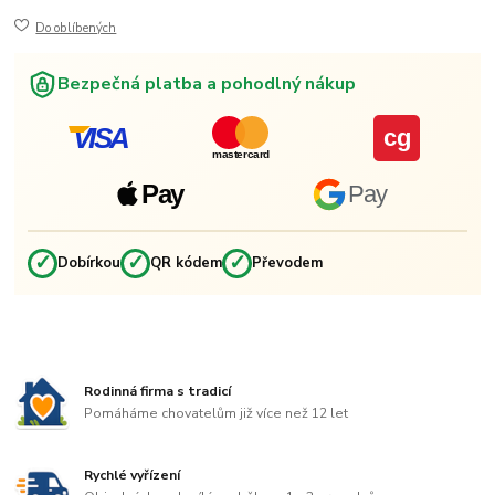
Do oblíbených
Bezpečná platba a pohodlný nákup
VISA
cg
mastercard
Pay
Pay
✓
✓
✓
Dobírkou
QR kódem
Převodem
Rodinná firma s tradicí
Pomáháme chovatelům již více než 12 let
Rychlé vyřízení