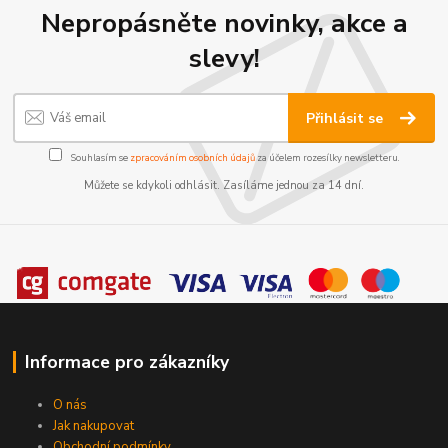
Nepropásněte novinky, akce a
slevy!
Přihlásit se
Souhlasím se
zpracováním osobních údajů
za účelem rozesílky newsletteru.
Můžete se kdykoli odhlásit. Zasíláme jednou za 14 dní.
Informace pro zákazníky
O nás
Jak nakupovat
Obchodní podmínky