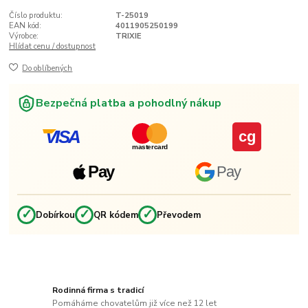
Číslo produktu:
T-25019
EAN kód:
4011905250199
Výrobce:
TRIXIE
Hlídat cenu / dostupnost
Do oblíbených
Bezpečná platba a pohodlný nákup
VISA
cg
mastercard
Pay
Pay
✓
✓
✓
Dobírkou
QR kódem
Převodem
Rodinná firma s tradicí
Pomáháme chovatelům již více než 12 let