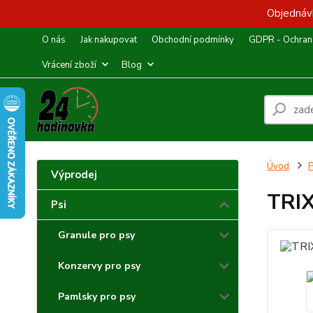
Objednávk
O nás
Jak nakupovat
Obchodní podmínky
GDPR - Ochrana
Vrácení zboží
Blog
Úvod
P
Výprodej
TRIX
Psi
Granule pro psy
Konzervy pro psy
Pamlsky pro psy