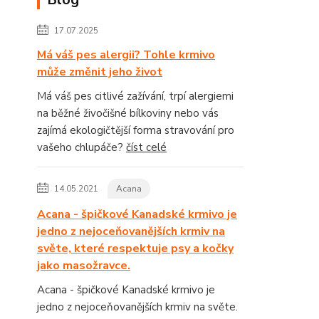
17.07.2025
Má váš pes alergii? Tohle krmivo
může změnit jeho život
Má váš pes citlivé zažívání, trpí alergiemi
na běžné živočišné bílkoviny nebo vás
zajímá ekologičtější forma stravování pro
vašeho chlupáče?
číst celé
14.05.2021
Acana
Acana - špičkové Kanadské krmivo je
jedno z nejoceňovanějších krmiv na
světe, které respektuje psy a kočky
jako masožravce.
Acana - špičkové Kanadské krmivo je
jedno z nejoceňovanějších krmiv na světe.