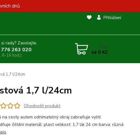
vních dnů.
Přihlášení
 si rady? Zavolejte.
0
ks
 776 263 020
za
0 Kč
, 8-16 hod.)
vá 1,7 l/24cm
stová 1,7 l/24cm
Ohodnotit produkt
 na cesty autem odnímatelný okraj zabraňuje vylití
ňuje čištění materiál: plast velikost: 1,7 l/ø 24 cm barva: různá
opis