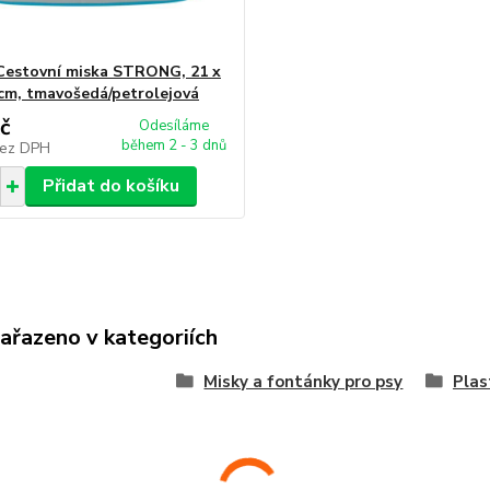
Cestovní miska STRONG, 21 x
 cm, tmavošedá/petrolejová
č
Odesíláme
během 2 - 3 dnů
ez DPH
Přidat do košíku
zařazeno v kategoriích
Misky a fontánky pro psy
Plas