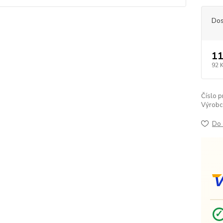
Dos
11
92 
Číslo p
Výrobc
Do 
V