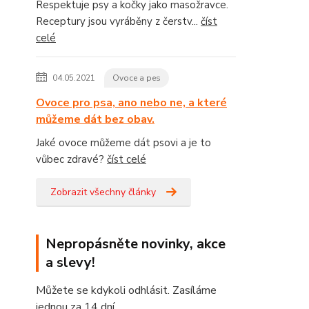
Respektuje psy a kočky jako masožravce.
Receptury jsou vyráběny z čerstv...
číst
celé
04.05.2021
Ovoce a pes
Ovoce pro psa, ano nebo ne, a které
můžeme dát bez obav.
Jaké ovoce můžeme dát psovi a je to
vůbec zdravé?
číst celé
Zobrazit všechny články
Nepropásněte novinky, akce
a slevy!
Můžete se kdykoli odhlásit. Zasíláme
jednou za 14 dní.