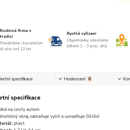
Rodinná firma s
Rychlé vyřízení
tradicí
Objednávky odesíláme
Pomáháme chovatelům
během 1 - 3 prac. dnů
již více než 12 let
etní specifikace
Hodnocení
0
Ko
tní specifikace
dná na cesty autem
ímatelný okraj zabraňuje vylití a usnadňuje čištění
eriál:
plast