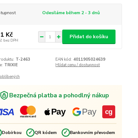
tupnost
Odesíláme během 2 - 3 dnů
1 Kč
Přidat do košíku
Kč
bez DPH
roduktu:
T-2463
EAN kód:
4011905024639
e:
TRIXIE
Hlídat cenu / dostupnost
oblíbených
Bezpečná platba a pohodlný nákup
ISA
Pay
Pay
cg
mastercard
✓
✓
✓
Dobírkou
QR kódem
Bankovním převodem