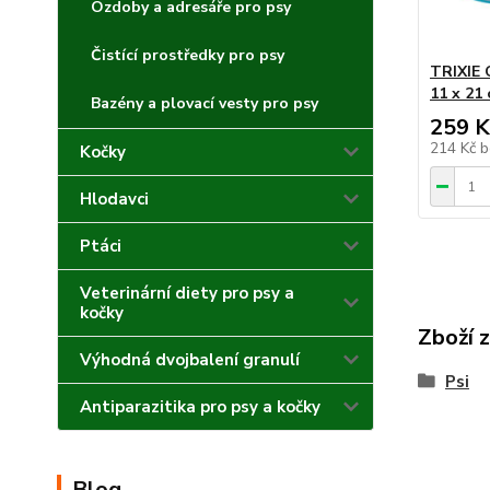
Ozdoby a adresáře pro psy
Čistící prostředky pro psy
TRIXIE 
11 x 21
Bazény a plovací vesty pro psy
259 K
214 Kč
b
Kočky
Hlodavci
Ptáci
Veterinární diety pro psy a
kočky
Zboží 
Výhodná dvojbalení granulí
Psi
Antiparazitika pro psy a kočky
Blog