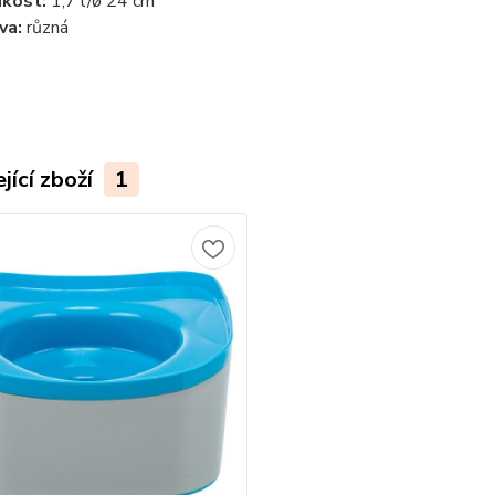
ikost:
1,7 l/ø 24 cm
va:
různá
jící zboží
1