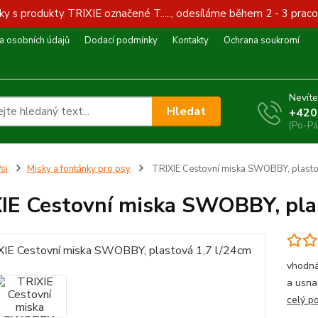
y s produkty TRIXIE označené T....., odesíláme během 2 - 3 praco
 osobních údajů
Dodací podmínky
Kontakty
Ochrana soukromí
Nevíte
Hledat
+420
(Po-Pá
si
Misky a fontánky pro psy
TRIXIE Cestovní miska SWOBBY, plasto
IE Cestovní miska SWOBBY, pla
vhodná
a usnad
celý p