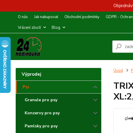
Objednávk
O nás
Jak nakupovat
Obchodní podmínky
GDPR - Ochrana
Vrácení zboží
Blog
Úvod
P
Výprodej
TRIX
Psi
XL:
Granule pro psy
Konzervy pro psy
Pamlsky pro psy