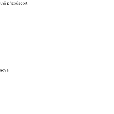
álně přizpůsobit
nová