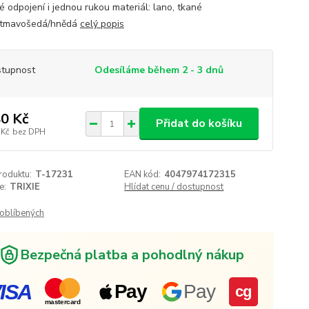
é odpojení i jednou rukou materiál: lano, tkané
 tmavošedá/hnědá
celý popis
tupnost
Odesíláme během 2 - 3 dnů
0 Kč
Přidat do košíku
 Kč
bez DPH
roduktu:
T-17231
EAN kód:
4047974172315
e:
TRIXIE
Hlídat cenu / dostupnost
oblíbených
Bezpečná platba a pohodlný nákup
ISA
Pay
Pay
cg
mastercard