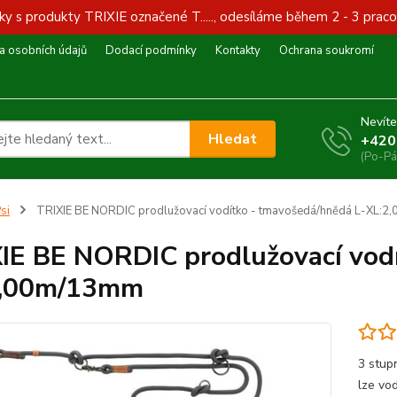
y s produkty TRIXIE označené T....., odesíláme během 2 - 3 praco
 osobních údajů
Dodací podmínky
Kontakty
Ochrana soukromí
Nevíte
Hledat
+420
(Po-Pá
si
TRIXIE BE NORDIC prodlužovací vodítko - tmavošedá/hnědá L-XL:
IE BE NORDIC prodlužovací vod
2,00m/13mm
3 stup
lze vo