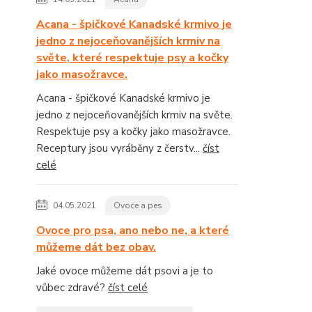
Acana - špičkové Kanadské krmivo je
jedno z nejoceňovanějších krmiv na
světe, které respektuje psy a kočky
jako masožravce.
Acana - špičkové Kanadské krmivo je
jedno z nejoceňovanějších krmiv na světe.
Respektuje psy a kočky jako masožravce.
Receptury jsou vyráběny z čerstv...
číst
celé
04.05.2021
Ovoce a pes
Ovoce pro psa, ano nebo ne, a které
můžeme dát bez obav.
Jaké ovoce můžeme dát psovi a je to
vůbec zdravé?
číst celé