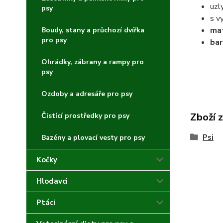
uzl
psy
s v
mat
Boudy, stany a průchozí dvířka
pro psy
bar
Ohrádky, zábrany a rampy pro
psy
Ozdoby a adresáře pro psy
Zboží 
Čistící prostředky pro psy
Psi
Bazény a plovací vesty pro psy
Kočky
Hlodavci
Ptáci