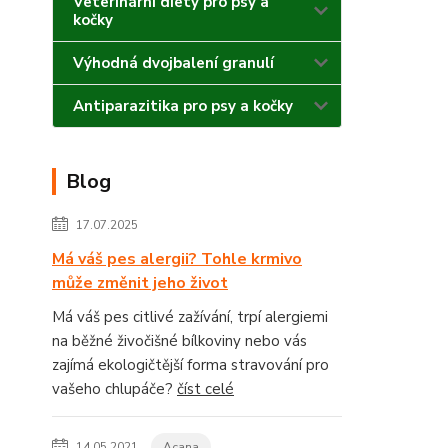
Veterinární diety pro psy a
kočky
Výhodná dvojbalení granulí
Antiparazitika pro psy a kočky
Blog
17.07.2025
Má váš pes alergii? Tohle krmivo
může změnit jeho život
Má váš pes citlivé zažívání, trpí alergiemi
na běžné živočišné bílkoviny nebo vás
zajímá ekologičtější forma stravování pro
vašeho chlupáče?
číst celé
14.05.2021
Acana