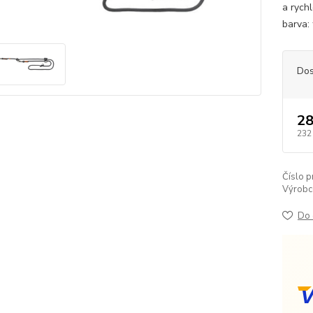
a rychl
barva:
Dos
28
232
Číslo p
Výrobc
Do 
V