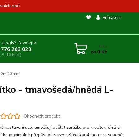
vních dnů.
Přihlášení
 si rady? Zavolejte.
0
ks
 776 263 020
za
0 Kč
, 8-16 hod.)
2,00m/13mm
ítko - tmavošedá/hnědá L-
Ohodnotit produkt
ně nastavení uzly umožňují udělat zarážku pro kroužek, čímž si
dítko maximálně přizpůsobit s vypouštěcí karabinou pro snadné