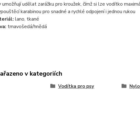
y umožňují udělat zarážku pro kroužek, čímž si lze vodítko maxim
ypouštěcí karabinou pro snadné a rychlé odpojení i jednou rukou
eriál:
lano, tkané
va:
tmavošedá/hnědá
zařazeno v kategoriích
Vodítka pro psy
Nylo