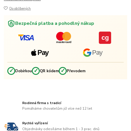
Do oblíbených
Bezpečná platba a pohodlný nákup
VISA
cg
mastercard
Pay
Pay
✓
✓
✓
Dobírkou
QR kódem
Převodem
Rodinná firma s tradicí
Pomáháme chovatelům již více než 12 let
Rychlé vyřízení
Objednávky odesíláme během 1 - 3 prac. dnů