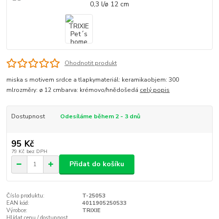
Ohodnotit produkt
miska s motivem srdce a tlapkymateriál: keramikaobjem: 300
mlrozměry: ø 12 cmbarva: krémovo/hnědošedá
celý popis
Dostupnost
Odesíláme během 2 - 3 dnů
95 Kč
79 Kč
bez DPH
Přidat do košíku
Číslo produktu:
T-25053
EAN kód:
4011905250533
Výrobce:
TRIXIE
Hlídat cenu / dostupnost