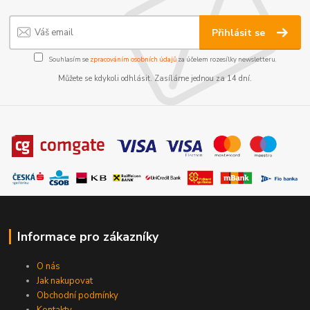
Přihlásit se
Souhlasím se
zpracováním osobních údajů
za účelem rozesílky newsletteru.
Můžete se kdykoli odhlásit. Zasíláme jednou za 14 dní.
Informace pro zákazníky
O nás
Jak nakupovat
Obchodní podmínky