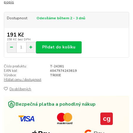
popis
Dostupnost
Odesíláme během 2 - 3 dnů
191 Kč
158 Kč
bez DPH
Přidat do košíku
Číslo produktu:
T-24361
EAN kód:
4047974243619
Výrobce:
TRIXIE
Hlídat cenu / dostupnost
Do oblíbených
Bezpečná platba a pohodlný nákup
VISA
cg
mastercard