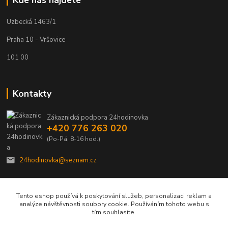
Kde nás najdete
Uzbecká 1463/1
Praha 10 - Vršovice
101 00
Kontakty
Zákaznická podpora 24hodinovka
+420 776 263 020
(Po-Pá, 8-16 hod.)
24hodinovka@seznam.cz
Tento eshop používá k poskytování služeb, personalizaci reklam a
analýze návštěvnosti soubory cookie. Používáním tohoto webu s
tím souhlasíte.