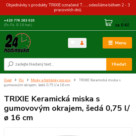
Objednávky s produkty TRIXIE označené T....., odesíláme během 2 - 3
pracovních dnů.
0
ks
+420 776 263 020
za
0 Kč
(Po-Pá, 8-16 hod.)
Menu
Hledat
Úvod
Psi
Misky a fontánky pro psy
TRIXIE Keramická miska s
gumovovým okrajem, šedá 0,75 l/ ø 16 cm
TRIXIE Keramická miska s
gumovovým okrajem, šedá 0,75 l/
ø 16 cm