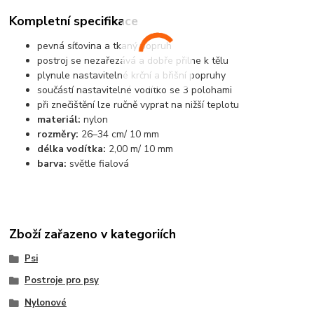
Kompletní specifikace
pevná síťovina a tkaný popruh
postroj se nezařezává a dobře přilne k tělu
plynule nastavitelné krční a břišní popruhy
součástí nastavitelné vodítko se 3 polohami
při znečištění lze ručně vyprat na nižší teplotu
materiál:
nylon
rozměry:
26–34 cm/ 10 mm
délka vodítka:
2,00 m/ 10 mm
barva:
světle fialová
Zboží zařazeno v kategoriích
Psi
Postroje pro psy
Nylonové