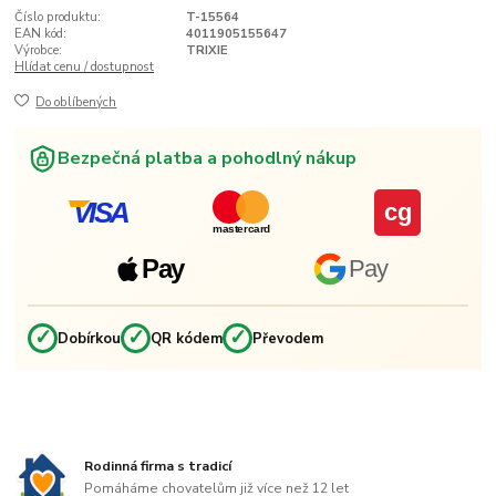
Číslo produktu:
T-15564
EAN kód:
4011905155647
Výrobce:
TRIXIE
Hlídat cenu / dostupnost
Do oblíbených
Bezpečná platba a pohodlný nákup
VISA
cg
mastercard
Pay
Pay
✓
✓
✓
Dobírkou
QR kódem
Převodem
Rodinná firma s tradicí
Pomáháme chovatelům již více než 12 let