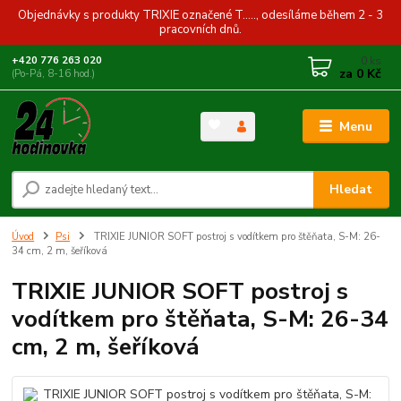
Objednávky s produkty TRIXIE označené T....., odesíláme během 2 - 3
pracovních dnů.
0
ks
+420 776 263 020
za
0 Kč
(Po-Pá, 8-16 hod.)
Menu
Hledat
Úvod
Psi
TRIXIE JUNIOR SOFT postroj s vodítkem pro štěňata, S-M: 26-
34 cm, 2 m, šeříková
TRIXIE JUNIOR SOFT postroj s
vodítkem pro štěňata, S-M: 26-34
cm, 2 m, šeříková