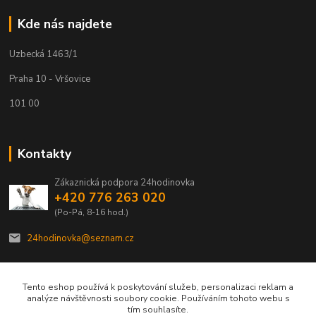
Kde nás najdete
Uzbecká 1463/1
Praha 10 - Vršovice
101 00
Kontakty
Zákaznická podpora 24hodinovka
+420 776 263 020
(Po-Pá, 8-16 hod.)
24hodinovka@seznam.cz
Tento eshop používá k poskytování služeb, personalizaci reklam a
analýze návštěvnosti soubory cookie. Používáním tohoto webu s
tím souhlasíte.