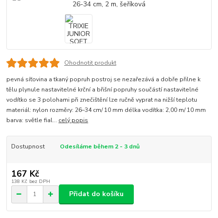
Ohodnotit produkt
pevná síťovina a tkaný popruh postroj se nezařezává a dobře přilne k
tělu plynule nastavitelné krční a břišní popruhy součástí nastavitelné
vodítko se 3 polohami při znečištění lze ručně vyprat na nižší teplotu
materiál: nylon rozměry: 26–34 cm/ 10 mm délka vodítka: 2,00 m/ 10 mm
barva: světle fial...
celý popis
Dostupnost
Odesíláme během 2 - 3 dnů
167 Kč
138 Kč
bez DPH
Přidat do košíku