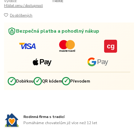
Výrobce:
TRIXIE
Hlídat cenu / dostupnost
Do oblíbených
Bezpečná platba a pohodlný nákup
VISA
cg
mastercard
Pay
Pay
✓
✓
✓
Dobírkou
QR kódem
Převodem
Rodinná firma s tradicí
Pomáháme chovatelům již více než 12 let