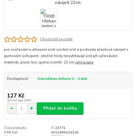
Ohodnotit produkt
pro rozčesání a uhlazení srsti svrchní srst a podsada plastová rukojeť s
gumovým úchopem otočné hroty nevytrhávají srst při vyčesávání
materiál: plast, kov, guma rozměr: 22 cm
celý popis
Dostupnost
Odesíláme během 2 - 3 dnů
127 Kč
105 Kč
bez DPH
Přidat do košíku
Číslo produktu:
T-23771
EAN kód:
4011905024325