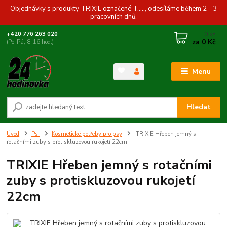
Objednávky s produkty TRIXIE označené T....., odesíláme během 2 - 3
pracovních dnů.
0
ks
+420 776 263 020
za
0 Kč
(Po-Pá, 8-16 hod.)
Menu
Hledat
Úvod
Psi
Kosmetické potřeby pro psy
TRIXIE Hřeben jemný s
rotačními zuby s protiskluzovou rukojetí 22cm
TRIXIE Hřeben jemný s rotačními
zuby s protiskluzovou rukojetí
22cm