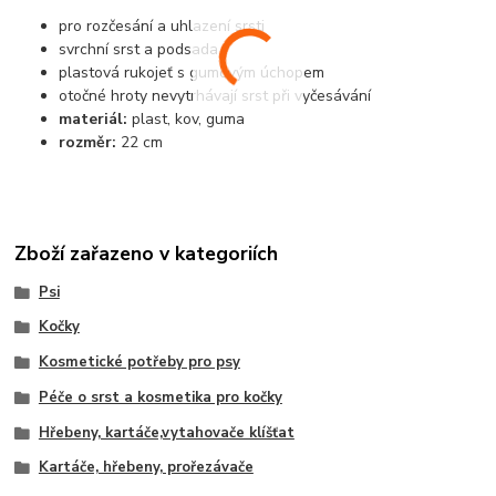
pro rozčesání a uhlazení srsti
svrchní srst a podsada
plastová rukojeť s gumovým úchopem
otočné hroty nevytrhávají srst při vyčesávání
materiál:
plast, kov, guma
rozměr:
22 cm
Zboží zařazeno v kategoriích
Psi
Kočky
Kosmetické potřeby pro psy
Péče o srst a kosmetika pro kočky
Hřebeny, kartáče,vytahovače klíšťat
Kartáče, hřebeny, prořezávače