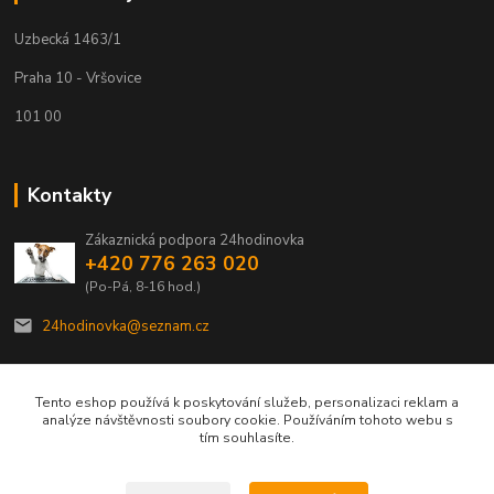
Uzbecká 1463/1
Praha 10 - Vršovice
101 00
Kontakty
Zákaznická podpora 24hodinovka
+420 776 263 020
(Po-Pá, 8-16 hod.)
24hodinovka@seznam.cz
Tento eshop používá k poskytování služeb, personalizaci reklam a
analýze návštěvnosti soubory cookie. Používáním tohoto webu s
tím souhlasíte.
© 2012–2026 24hodinovka.cz | Spolehlivý partner chovatelů od roku 2012.