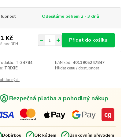
tupnost
Odesíláme během 2 - 3 dnů
1 Kč
Přidat do košíku
Kč
bez DPH
roduktu:
T-24784
EAN kód:
4011905247847
e:
TRIXIE
Hlídat cenu / dostupnost
oblíbených
Bezpečná platba a pohodlný nákup
ISA
Pay
Pay
cg
mastercard
✓
✓
✓
Dobírkou
QR kódem
Bankovním převodem