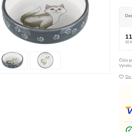
Dos
11
92 
Číslo p
Výrobc
Do 
V