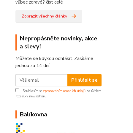
vůbec zdravé?
číst celé
Zobrazit všechny články
Nepropásněte novinky, akce
a slevy!
Můžete se kdykoli odhlásit. Zasíláme
jednou za 14 dní.
Přihlásit se
Souhlasím se
zpracováním osobních údajů
za účelem
rozesílky newsletteru.
Balíkovna