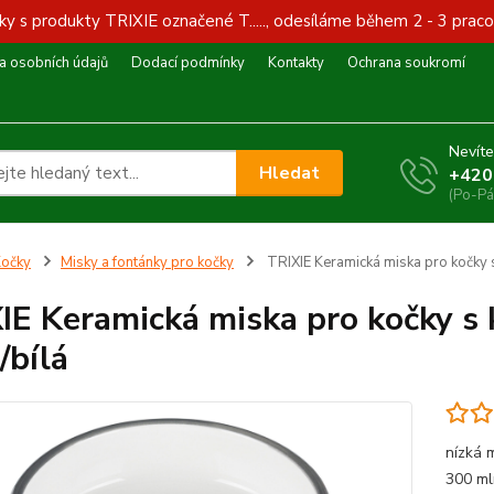
y s produkty TRIXIE označené T....., odesíláme během 2 - 3 praco
 osobních údajů
Dodací podmínky
Kontakty
Ochrana soukromí
Nevíte
Hledat
+420
(Po-Pá
očky
Misky a fontánky pro kočky
TRIXIE Keramická miska pro kočky 
IE Keramická miska pro kočky s
/bílá
nízká 
300 ml