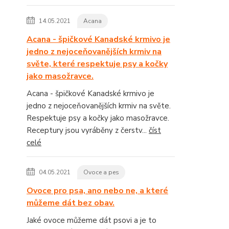
14.05.2021
Acana
Acana - špičkové Kanadské krmivo je
jedno z nejoceňovanějších krmiv na
světe, které respektuje psy a kočky
jako masožravce.
Acana - špičkové Kanadské krmivo je
jedno z nejoceňovanějších krmiv na světe.
Respektuje psy a kočky jako masožravce.
Receptury jsou vyráběny z čerstv...
číst
celé
04.05.2021
Ovoce a pes
Ovoce pro psa, ano nebo ne, a které
můžeme dát bez obav.
Jaké ovoce můžeme dát psovi a je to