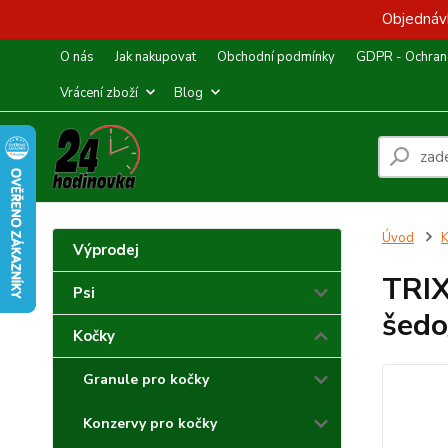
Objednávk
O nás
Jak nakupovat
Obchodní podmínky
GDPR - Ochrana
Vrácení zboží
Blog
Úvod
K
Výprodej
TRIX
Psi
šedo
Kočky
Granule pro kočky
Konzervy pro kočky