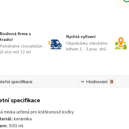
Rodinná firma s
Rychlé vyřízení
tradicí
Objednávky odesíláme
Pomáháme chovatelům
během 1 - 3 prac. dnů
již více než 12 let
etní specifikace
Hodnocení
0
tní specifikace
ká miska určená pro krátkonosé kočky
eriál:
keramika
em:
300 ml