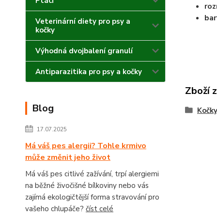
Ptáci
roz
bar
Veterinární diety pro psy a
kočky
Výhodná dvojbalení granulí
Antiparazitika pro psy a kočky
Zboží 
Blog
Kočk
17.07.2025
Má váš pes alergii? Tohle krmivo
může změnit jeho život
Má váš pes citlivé zažívání, trpí alergiemi
na běžné živočišné bílkoviny nebo vás
zajímá ekologičtější forma stravování pro
vašeho chlupáče?
číst celé