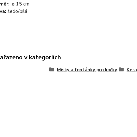
měr:
ø 15 cm
va:
šedo/bílá
zařazeno v kategoriích
y
Misky a fontánky pro kočky
Kera