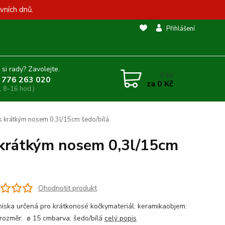
vních dnů.
Přihlášení
 si rady? Zavolejte.
0
ks
 776 263 020
za
0 Kč
, 8-16 hod.)
s krátkým nosem 0,3l/15cm šedo/bílá
 krátkým nosem 0,3l/15cm
Ohodnotit produkt
miska určená pro krátkonosé kočkymateriál: keramikaobjem:
rozměr: ø 15 cmbarva: šedo/bílá
celý popis