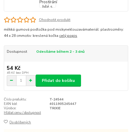
Ohodnotit produkt
měkká gumová podložka pod miskyneklouzavámateriál: plastrozměry:
44 x 28 cmmotiv: kreslená kočka
celý popis
Dostupnost
Odesíláme během 2 - 3 dnů
54 Kč
45 Kč
bez DPH
Přidat do košíku
Číslo produktu:
T-24544
EAN kód:
4011905245447
Výrobce:
TRIXIE
Hlídat cenu / dostupnost
Do oblíbených