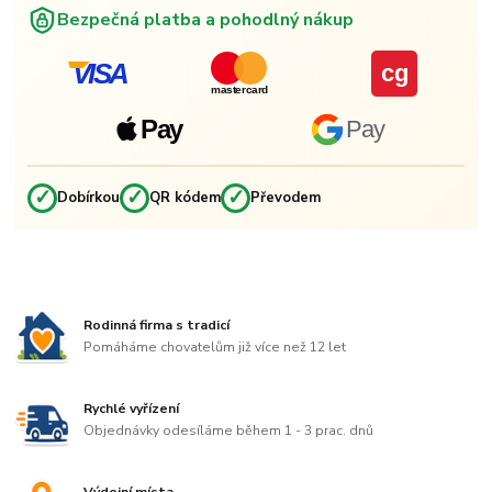
Bezpečná platba a pohodlný nákup
VISA
cg
mastercard
Pay
Pay
✓
✓
✓
Dobírkou
QR kódem
Převodem
Rodinná firma s tradicí
Pomáháme chovatelům již více než 12 let
Rychlé vyřízení
Objednávky odesíláme během 1 - 3 prac. dnů