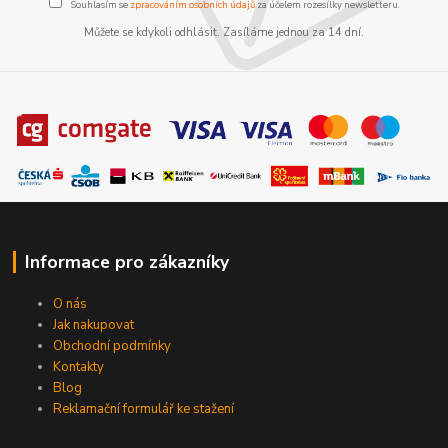
Souhlasím se
zpracováním osobních údajů
za účelem rozesílky newsletteru.
Můžete se kdykoli odhlásit. Zasíláme jednou za 14 dní.
Informace pro zákazníky
O nás
Jak nakupovat
Obchodní podmínky
Kontakty
Blog
Reklamační formulář ke stažení