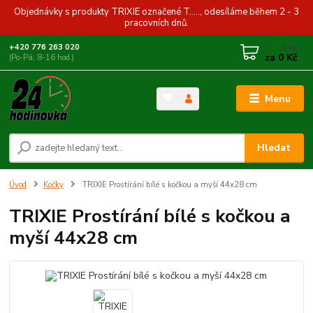
Objednávky s produkty TRIXIE označené T....., odesíláme během 2 - 3
pracovních dnů.
0
ks
+420 776 263 020
za
0 Kč
(Po-Pá, 8-16 hod.)
Menu
Hledat
Úvod
Kočky
TRIXIE Prostírání bílé s kočkou a myší 44x28 cm
TRIXIE Prostírání bílé s kočkou a
myší 44x28 cm