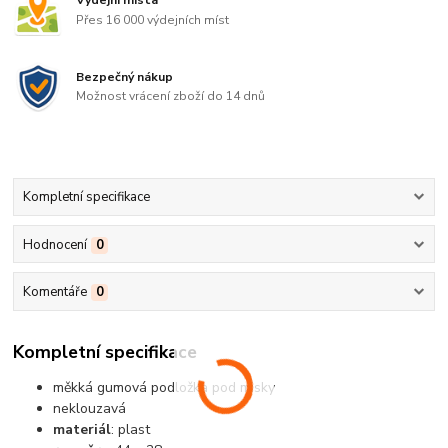
Výdejní místa
Přes 16 000 výdejních míst
Bezpečný nákup
Možnost vrácení zboží do 14 dnů
Kompletní specifikace
Hodnocení
0
Komentáře
0
Kompletní specifikace
měkká gumová podložka pod misky
neklouzavá
materiál
: plast