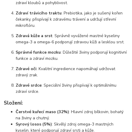
zdraví kloubů a pohyblivost.
Zdraví trávicího traktu
: Prebiotika, jako je sušený kořen
čekanky, přispívají k zdravému trávení a udržují střevní
mikroflóru.
Zdravá kůže a srst
: Správně vyvážené mastné kyseliny
omega-3 a omega-6 podporují zdravou kůži a lesklou srst.
Správné funkce mozku
: Důležité živiny podporují kognitivní
funkce a zdraví mozku.
Zdravé oči
: Kvalitní ingredience napomáhají udržovat
zdravý zrak.
Zdravé srdce
: Speciální živiny přispívají k optimálnímu
zdraví srdce.
Složení:
Čerstvé kuřecí maso (32%)
: Hlavní zdroj bílkovin, bohatý
na živiny a chutný.
Syrový losos (5%)
: Skvělý zdroj omega-3 mastných
kyselin, které podporují zdraví srsti a kůže.