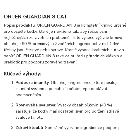
ORIJEN GUARDIAN 8 CAT
Popis produktu
: ORIJEN GUARDIAN 8 je kompletní krmivo určené
pro dospělé kočky, které je navrženo tak, aby řešilo osm
nejběžnějších zdravotních problémů. Toto vysoce výživné krmivo
obsahuje 90 % prémiových živočišných ingrediencí, z nichž dvě
třetiny jsou čerstvé nebo syrové. Kromě vysoce kvalitních surovin
nabízí ORIJEN GUARDIAN 8 také celou řadu přírodních vláknin a
prebiotik pro podporu zdravého trávení.
Klíčové výhody:
Podpora imunity
: Obsahuje ingredience, které posilují
imunitní systém a pomáhají kočkám lépe odolávat
onemocněním.
Rovnováha svalstva
: Vysoký obsah bílkovin (40 %)
zajišťuje, že kočky mají dostatek živin pro udržení zdravé
svalové hmoty.
Zdraví kloubů
: Speciálně vybrané ingredience podporují