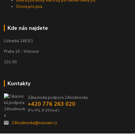
Jídle a potraviny, která by psi neměli nikdy jíst
Ovoce pro psa
Kde nás najdete
Uzbecká 1463/1
Praha 10 - Vršovice
101 00
Kontakty
Zákaznická podpora 24hodinovka
+420 776 263 020
(Po-Pá, 8-16 hod.)
24hodinovka@seznam.cz