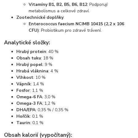
Vitamíny B1, B2, B5, B6, B12
: Podporují
metabolismus a celkové zdraví.
Zootechnické doplňky
:
Enterococcus faecium NCIMB 10415 (2,2 x 106
CFU)
: Probiotikum pro zdravé trávení.
Analytické složky:
Hrubý protein
: 40 %
Obsah tuku
: 18 %
Hrubý popel
: 9 %
Hrubá vláknina
: 4 %
Vlhkost
: 10 %
Vápník
: 1,4 %
Fosfor
: 1,1 %
Omega-6 FA
: 3,0 %
Omega-3 FA
: 1,2 %
DHA/EPA
: 0,35 % / 0,35 %
Hořčík
: 0,1 %
Taurin
: 0,1 %
Obsah kalorií (vypočítaný):