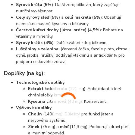
Syrová krůta (5%)
: Další zdroj bílkovin, který zajišťuje
nutriční vyváženost.
Celý syrový sleď (5%) a celá makrela (5%)
: Obsahují
esenciální mastné kyseliny a bílkoviny.
Čerstvé kuřecí droby (játra, srdce) (4,5%)
: Bohaté na
vitamíny a minerály.
Syrový králík (4%)
: Další kvalitní zdroj bílkovin.
Luštěniny a zelenina
: (červená čočka, fazole pinto, cizrna,
dýně, jablka, hrušky) dodávají vlákninu a antioxidanty pro
podporu celkového zdraví.
Doplňky (na kg):
Technologické doplňky
:
Extrakt tokoferolu
(121 mg): Antioxidant, který
chrání složky krmiva.
Kyselina citronová
(40 mg): Konzervant.
Výživové doplňky
:
Cholin
(1400 mg): Důležitý pro funkci jater a
nervového systému.
Zinek
(75 mg) a
měď
(11,3 mg): Podporují zdraví pleti
a imunitní odpověď.