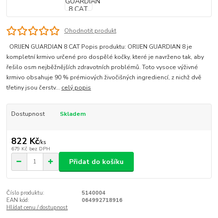
Ohodnotit produkt
ORIJEN GUARDIAN 8 CAT Popis produktu: ORIJEN GUARDIAN 8 je
kompletní krmivo určené pro dospělé kočky, které je navrženo tak, aby
řešilo osm nejběžnějších zdravotních problémů. Toto vysoce výživné
krmivo obsahuje 90 % prémiových živočišných ingrediencí, z nichž dvě
třetiny jsou čerstv...
celý popis
Dostupnost
Skladem
822 Kč
/
ks
679 Kč
bez DPH
Přidat do košíku
Číslo produktu:
5140004
EAN kód:
064992718916
Hlídat cenu / dostupnost