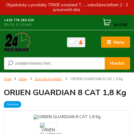
Objednávky s produkty TRIXIE označené T....., odesíláme během 2 - 3
pracovních dnů.
0
ks
+420 776 263 020
za
0 Kč
(Po-Pá, 8-16 hod.)
Menu
Hledat
Úvod
Kočky
Granule pro kočky
ORIJEN GUARDIAN 8 CAT 1,8 Kg
ORIJEN GUARDIAN 8 CAT 1,8 Kg
Novinka