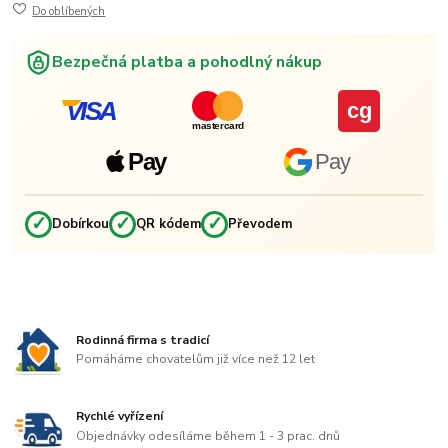
Do oblíbených
Bezpečná platba a pohodlný nákup
VISA
cg
mastercard
Pay
Pay
✓
✓
✓
Dobírkou
QR kódem
Převodem
Rodinná firma s tradicí
Pomáháme chovatelům již více než 12 let
Rychlé vyřízení
Objednávky odesíláme během 1 - 3 prac. dnů