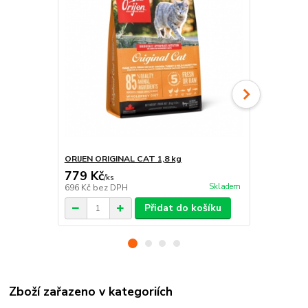
ORIJEN ORIGINAL CAT 1,8 kg
ORIJEN FIT 
779 Kč
780 Kč
/
ks
/
ks
Skladem
696 Kč
bez DPH
696 Kč
bez 
Přidat do košíku
Zboží zařazeno v kategoriích