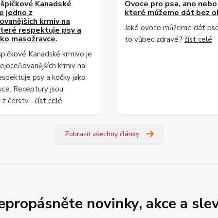
 špičkové Kanadské
Ovoce pro psa, ano nebo 
e jedno z
které můžeme dát bez o
ovanějších krmiv na
Jaké ovoce můžeme dát psov
které respektuje psy a
ako masožravce.
to vůbec zdravé?
číst celé
špičkové Kanadské krmivo je
nejoceňovanějších krmiv na
espektuje psy a kočky jako
ce. Receptury jsou
z čerstv...
číst celé
Zobrazit všechny články
epropásněte novinky, akce a slev