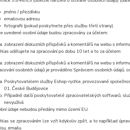
rnice 95/46/ES (obecné nařízení o ochraně osobních údajů) (dál
jméno / přezdívku
emailovou adresu
fotografii (pokud poskytnete přes službu třetí strany).
e uvedené osobní údaje budou zpracovány za účelem:
zobrazení diskuzních příspěvků a komentářů na webu s informa
hlas udělujete na zpracování po dobu 10 let a to za účelem:
zobrazení diskuzních příspěvků a komentářů na webu s informa
acování osobních údajů je prováděno Správcem osobních údajů, os
Poskytovatelem služby Eshop-rychle, provozované společnost
01, České Budějovice
Případně další poskytovatelé zpracovatelských softwarů, služ
nevyužívá.
bní údaje nebudou předány mimo území EU.
hlas se zpracováním lze vzít kdykoliv zpět, a to například úpra
isu, emailu.