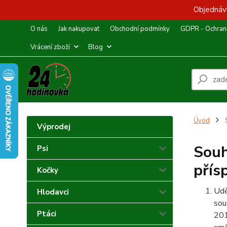
Objednávk
O nás
Jak nakupovat
Obchodní podmínky
GDPR - Ochrana
Vrácení zboží
Blog
Úvod
S
Výprodej
Souh
Psi
přís
Kočky
Udě
Hlodavci
sou
Ptáci
201