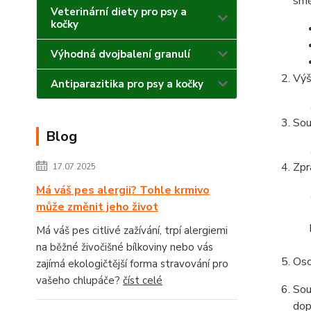
smě
Veterinární diety pro psy a
kočky
Výhodná dvojbalení granulí
Výš
Antiparazitika pro psy a kočky
Sou
Blog
Zpr
17.07.2025
Má váš pes alergii? Tohle krmivo
může změnit jeho život
Má váš pes citlivé zažívání, trpí alergiemi
na běžné živočišné bílkoviny nebo vás
Oso
zajímá ekologičtější forma stravování pro
vašeho chlupáče?
číst celé
Sou
dop