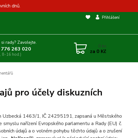
vních dnů.
Přihlášení
 si rady? Zavolejte.
0
ks
 776 263 020
za
0 Kč
, 8-16 hod.)
mentářů
jů pro účely diskuzních
dlem Uzbecká 1463/1, IČ 24295191, zapsaná u Městského
ve smyslu nařízení Evropského parlamentu a Rady (EU) č.
obních údajů a o volném pohybu těchto údajů a o zrušení