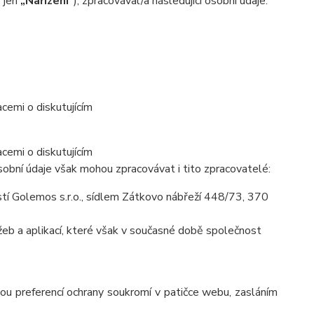
e jen
„Nařízení“
), zpracovával/a následující osobní údaje:
cemi o diskutujícím
cemi o diskutujícím
obní údaje však mohou zpracovávat i tito zpracovatelé:
í Golemos s.r.o., sídlem Zátkovo nábřeží 448/73, 370
eb a aplikací, které však v současné době společnost
vou preferencí ochrany soukromí v patičce webu, zasláním