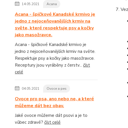
14.05.2021
Acana
Vez
Acana - špičkové Kanadské krmivo je
jedno z nejoceňovanějších krmiv na
světe, které respektuje psy a kočky
jako masožravce.
Acana - špičkové Kanadské krmivo je
jedno z nejoceňovanějších krmiv na světe.
Respektuje psy a kočky jako masožravce.
Receptury jsou vyráběny z čerstv...
číst
celé
04.05.2021
Ovoce a pes
Ovoce pro psa, ano nebo ne, a které
můžeme dát bez obav.
Jaké ovoce můžeme dát psovi a je to
vůbec zdravé?
číst celé