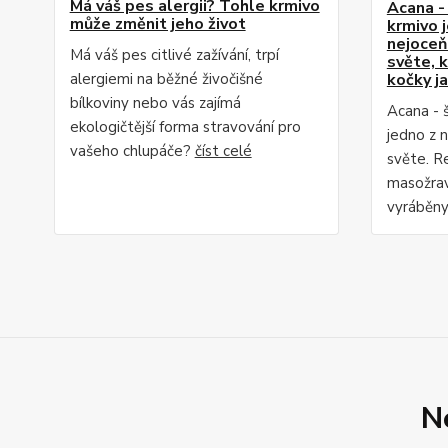
Má váš pes alergii? Tohle krmivo
Acana -
může změnit jeho život
krmivo j
nejoceň
Má váš pes citlivé zažívání, trpí
světe, 
alergiemi na běžné živočišné
kočky j
bílkoviny nebo vás zajímá
Acana - 
ekologičtější forma stravování pro
jedno z 
vašeho chlupáče?
číst celé
světe. R
masožrav
vyráběny 
N