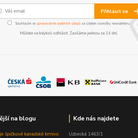
Přihlásit se
Souhlasím se
zpracováním osobních údajů
za účelem rozesílky newsletteru.
Můžete se kdykoli odhlásit. Zasíláme jednou za 14 dní.
ější na blogu
Kde nás najdete
je špičkové kanadské krmivo
Uzbecká 1463/1