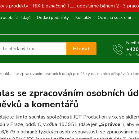
y s produkty TRIXIE označené T....., odesíláme během 2 - 3 praco
 osobních údajů
Dodací podmínky
Kontakty
Ochrana soukromí
Nevíte
Hledat
+420
(Po-Pá
ouhlas se zpracováním osobních údajů pro účely diskuzních příspěvků a ko
las se zpracováním osobních úda
pěvků a komentářů
lujete tímto souhlas společnosti JET Production s.r.o. se sí
du v Praze, oddíl C, vložka 193951 (dále jen
„Správce“
), aby 
6/679 o ochraně fyzických osob v souvislosti se zpracováním os