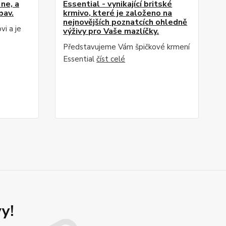
ne, a
Essential - vynikající britské
bav.
krmivo, které je založeno na
nejnovějších poznatcích ohledně
i a je
výživy pro Vaše mazlíčky.
Představujeme Vám špičkové krmení
Essential
číst celé
y!