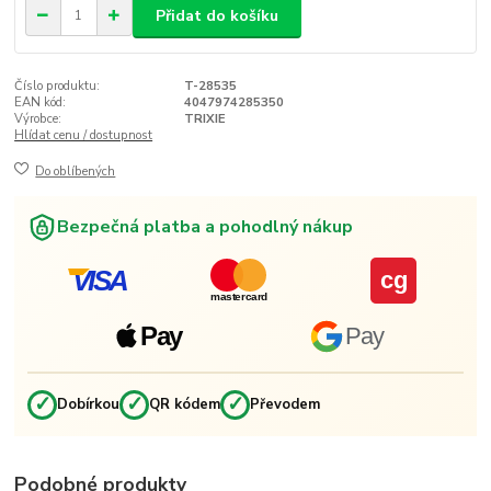
Přidat do košíku
Číslo produktu:
T-28535
EAN kód:
4047974285350
Výrobce:
TRIXIE
Hlídat cenu / dostupnost
Do oblíbených
Bezpečná platba a pohodlný nákup
VISA
cg
mastercard
Pay
Pay
✓
✓
✓
Dobírkou
QR kódem
Převodem
Podobné produkty