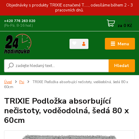
Objednávky s produkty TRIXIE označené T....., odesíláme během 2 - 3
pracovních dnů.
0
ks
+420 776 263 020
za
0 Kč
(Po-Pá, 8-16 hod.)
Menu
Hledat
Úvod
Psi
TRIXIE Podložka absorbující nečistoty, voděodolná, šedá 80 x
60cm
TRIXIE Podložka absorbující
nečistoty, voděodolná, šedá 80 x
60cm