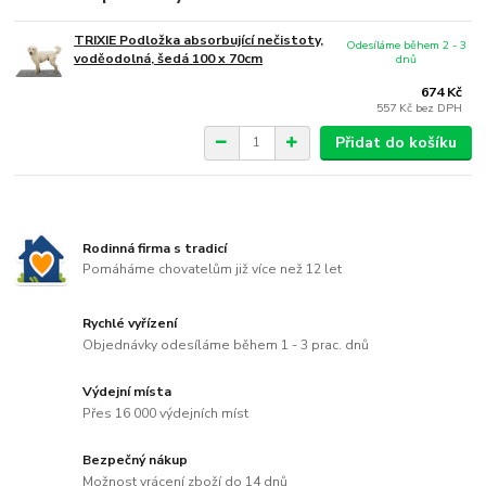
TRIXIE Podložka absorbující nečistoty,
Odesíláme během 2 - 3
voděodolná, šedá 100 x 70cm
dnů
674 Kč
557 Kč
bez DPH
Přidat do košíku
Rodinná firma s tradicí
Pomáháme chovatelům již více než 12 let
Rychlé vyřízení
Objednávky odesíláme během 1 - 3 prac. dnů
Výdejní místa
Přes 16 000 výdejních míst
Bezpečný nákup
Možnost vrácení zboží do 14 dnů