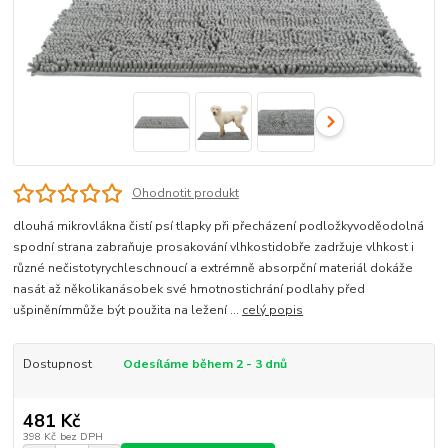
Ohodnotit produkt
dlouhá mikrovlákna čistí psí tlapky při přecházení podložkyvoděodolná
spodní strana zabraňuje prosakování vlhkostidobře zadržuje vlhkost i
různé nečistotyrychleschnoucí a extrémně absorpční materiál dokáže
nasát až několikanásobek své hmotnostichrání podlahy před
ušpiněnímmůže být použita na ležení ...
celý popis
Dostupnost
Odesíláme během 2 - 3 dnů
481 Kč
398 Kč
bez DPH