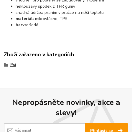
vhodné i pro podlahy se zabudovaným topením
neklouzavý spodek z TPR gumy
snadná údržba praním v pračce na nižší teplotu
materiál:
mikrovlákno, TPR
barva:
šedá
Zboží zařazeno v kategoriích
Psi
Nepropásněte novinky, akce a
slevy!
Přihlásit se